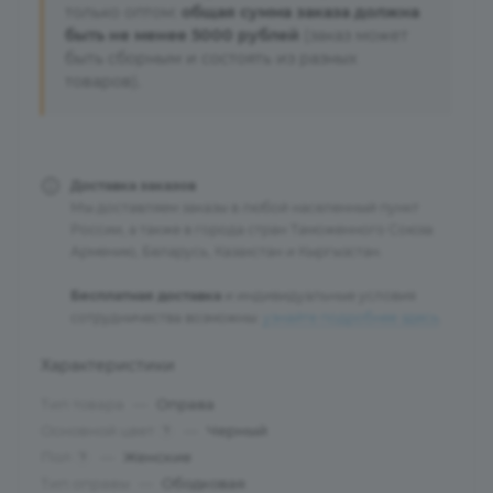
только оптом:
общая сумма заказа должна
быть не менее 5000 рублей
(заказ может
быть сборным и состоять из разных
товаров).
Доставка заказов
Мы доставляем заказы в любой населенный пункт
России, а также в города стран Таможенного Союза:
Армению, Беларусь, Казахстан и Кыргызстан.
Бесплатная доставка
и индивидуальные условия
сотрудничества возможны:
узнайте подробнее здесь
.
Характеристики
Тип товара
—
Оправа
Основной цвет
—
Черный
?
Пол
—
Женские
?
Тип оправы
—
Ободковая