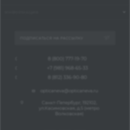
ИНФОРМАЦИЯ
ПОДПИСАТЬСЯ НА РАССЫЛКУ
8 (800) 777-19-70
+7 (981) 968-65-33
8 (812) 336-90-80
opticaneva@opticaneva.ru
Санкт-Петербург, 192102,
ул.Касимовская, д.5 (метро
Волковская)