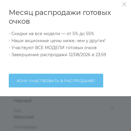
прозрачного или матового пластика.
Месяц распродажи готовых
Модели из коллекции Courage подойдут как для
дополнения элегантного и романтического образа,
очков
так и в качестве оправы для примененмя к стилю
- Скидки на все модели — от 5% до 55%
casual.
- Наши акционные цены ниже, чем у других!
- Участвуют ВСЕ МОДЕЛИ готовых очков
Характеристики
- Завершение распродажи 12/08/2026 в 23:59
Тип товара
ХОЧУ УЧАСТВОВАТЬ В РАСПРОДАЖЕ!
Оправа
?
Основной цвет
Черный
?
Пол
Женские
Тип оправы