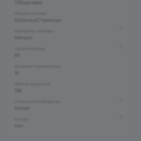
Ободковая
Форма оправы
Бабочки/Стрекозы
?
Материал оправы
Металл
?
Проем ободка
59
Ширина переносицы
16
Длина заушника
138
?
Страна производства
Китай
?
Акция
Нет