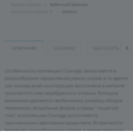
Форма оправы
—
Бабочки/Стрекозы
Материал оправы
—
Металл
?
ОПИСАНИЕ
НАЛИЧИЕ
КАК КУПИТЬ
Особенность коллекции Courage заключается в
разнообразии оформления рамок оправ: в то время
как основа всей конструкции выполнена в металле
золотистого или серебристого оттенка, большое
внимание уделяется необычному дизайну ободка.
Неизменно актуальная форма оправы "кошачий
глаз" в коллекции Courage дополняется
лаконичными цветовыми акцентами. Встречаются
варианты полуободковых оправ, а также рамки из