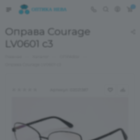
0
Оправа Courage
LV0601 c3
—
—
—
Главная
Каталог
ОПРАВЫ
Оправа Courage LV0601 c3
Артикул:
02021387