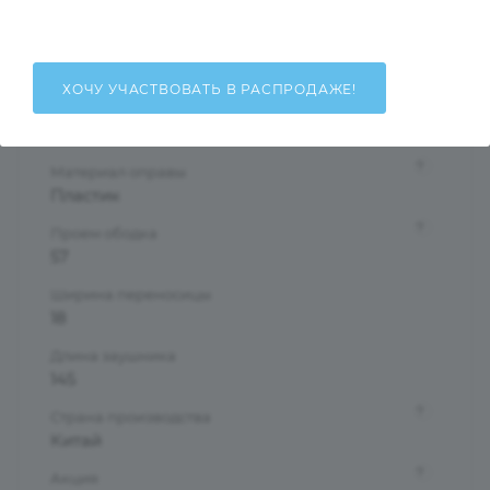
Женские
Тип оправы
Ободковая
ХОЧУ УЧАСТВОВАТЬ В РАСПРОДАЖЕ!
Форма оправы
Бабочки/Стрекозы
?
Материал оправы
Пластик
?
Проем ободка
57
Ширина переносицы
18
Длина заушника
145
?
Страна производства
Китай
?
Акция