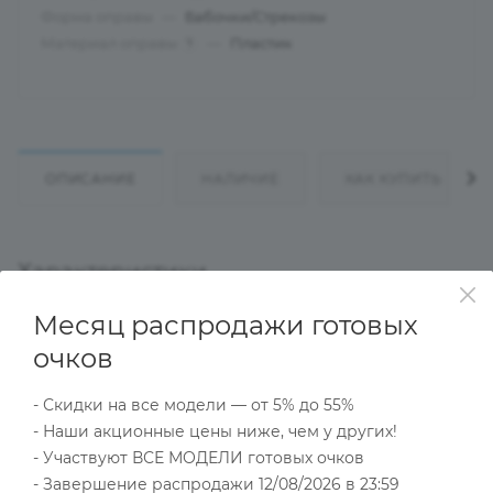
Форма оправы
—
Бабочки/Стрекозы
Материал оправы
—
Пластик
?
ОПИСАНИЕ
НАЛИЧИЕ
КАК КУПИТЬ
Характеристики
Месяц распродажи готовых
очков
Тип товара
Оправа
- Скидки на все модели — от 5% до 55%
?
Основной цвет
- Наши акционные цены ниже, чем у других!
Бордовый
- Участвуют ВСЕ МОДЕЛИ готовых очков
?
Пол
- Завершение распродажи 12/08/2026 в 23:59