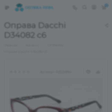
0
Оправа Dacchi
D34082 c6
—
—
—
Главная
Каталог
ОПРАВЫ
Оправа Dacchi D34082 c6
Артикул:
02022854