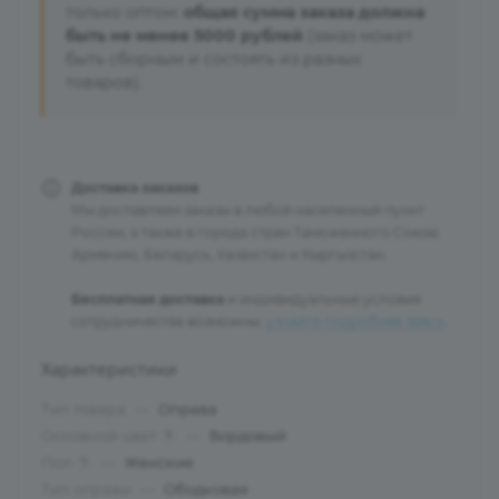
только оптом:
общая сумма заказа должна
быть не менее 5000 рублей
(заказ может
быть сборным и состоять из разных
товаров).
Доставка заказов
Мы доставляем заказы в любой населенный пункт
России, а также в города стран Таможенного Союза:
Армению, Беларусь, Казахстан и Кыргызстан.
Бесплатная доставка
и индивидуальные условия
сотрудничества возможны:
узнайте подробнее здесь
.
Характеристики
Тип товара
—
Оправа
Основной цвет
—
Бордовый
?
Пол
—
Женские
?
Тип оправы
—
Ободковая