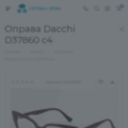
0
Оправа Dacchi
D37860 c4
—
—
—
Главная
Каталог
ОПРАВЫ
Оправа Dacchi D37860 c4
Артикул:
02022926