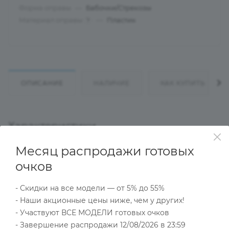
Форма оправы
—
Бабочки/Стрекозы
Материал оправы
—
Пластик
?
ОПИСАНИЕ
НАЛИЧИЕ
КАК КУПИТЬ
Характеристики
Месяц распродажи готовых
очков
Тип товара
Оправа
- Скидки на все модели — от 5% до 55%
?
Основной цвет
- Наши акционные цены ниже, чем у других!
Фиолетовый
- Участвуют ВСЕ МОДЕЛИ готовых очков
?
Пол
- Завершение распродажи 12/08/2026 в 23:59