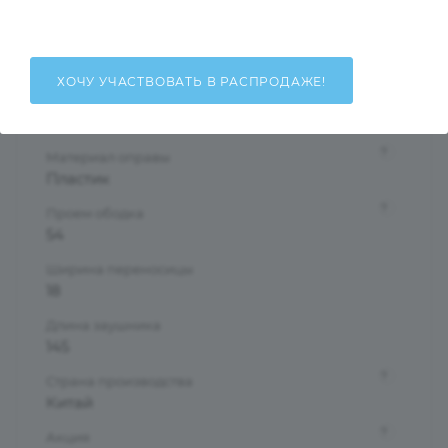
Женские
Тип оправы
Ободковая
ХОЧУ УЧАСТВОВАТЬ В РАСПРОДАЖЕ!
Форма оправы
Бабочки/Стрекозы
?
Материал оправы
Пластик
?
Проем ободка
54
Ширина переносицы
18
Длина заушника
145
?
Страна производства
Китай
?
Акция