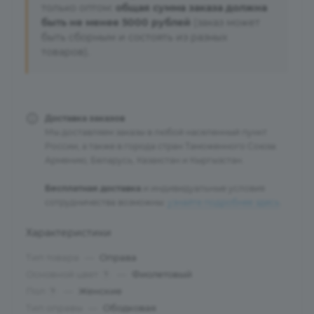
только оптом:
общая сумма заказа должна
быть не менее 5000 рублей
(заказ может
быть сборным и состоять из разных
товаров).
Доставка заказов
Мы доставляем заказы в любой населенный пункт
России, а также в города стран Таможенного Союза:
Армению, Беларусь, Казахстан и Кыргызстан.
Бесплатная доставка
и индивидуальные условия
сотрудничества возможны:
узнайте подробнее здесь
.
Характеристики
Тип товара
—
Оправа
Основной цвет
—
Фиолетовый
?
Пол
—
Женские
?
Тип оправы
—
Ободковая