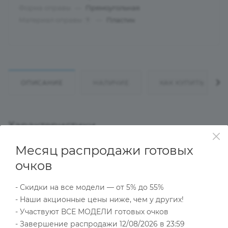
Форма оправы
—
Прямоугольная
Материал оправы
—
Пластик
?
ОПИСАНИЕ
НАЛИЧИЕ
КАК КУПИТЬ
Характеристики
Месяц распродажи готовых
очков
Тип товара
Оправа
- Скидки на все модели — от 5% до 55%
?
Основной цвет
- Наши акционные цены ниже, чем у других!
Черный
- Участвуют ВСЕ МОДЕЛИ готовых очков
?
Пол
- Завершение распродажи 12/08/2026 в 23:59