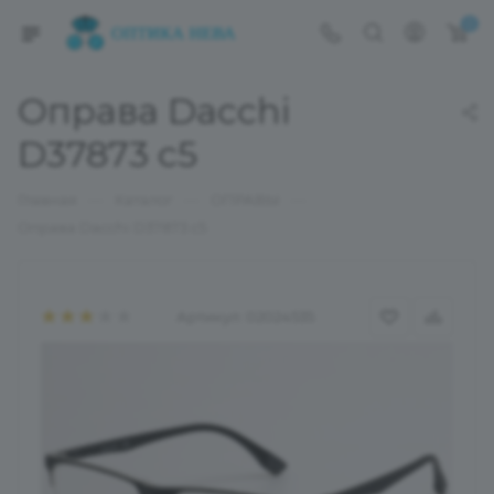
0
Оправа Dacchi
D37873 c5
—
—
—
Главная
Каталог
ОПРАВЫ
Оправа Dacchi D37873 c5
Артикул:
02024535