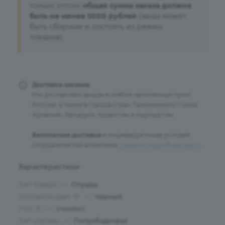
только оптом:
общая сумма заказа должна
быть не менее 5000 рублей
(заказ может
быть сборным и состоять из разных
товаров).
Доставка заказов
Мы доставляем заказы в любой населенный пункт
России, а также в города стран Таможенного Союза:
Армению, Беларусь, Казахстан и Кыргызстан.
Бесплатная доставка
и индивидуальные условия
сотрудничества возможны:
узнайте подробнее здесь
.
Характеристики
Тип товара
—
Оправа
Основной цвет
—
Черный
?
Пол
—
Унисекс
?
Тип оправы
—
Полуободковая