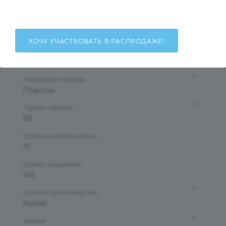
Унисекс
Тип оправы
Полуободковая
ХОЧУ УЧАСТВОВАТЬ В РАСПРОДАЖЕ!
Форма оправы
Прямоугольная
?
Материал оправы
Пластик
?
Проем ободка
53
Ширина переносицы
17
Длина заушника
145
?
Страна производства
Китай
?
Акция