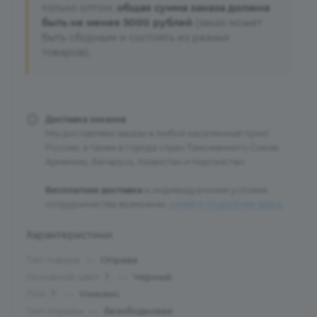
только оптом:
общая сумма заказа должна
быть не менее 5000 рублей
(заказ может
быть сборным и состоять из разных
товаров).
Доставка заказов
Мы доставляем заказы в любой населенный пункт
России, а также в города стран Таможенного Союза:
Армению, Беларусь, Казахстан и Кыргызстан.
Бесплатная доставка
и индивидуальные условия
сотрудничества возможны:
узнайте подробнее здесь
.
Характеристики
Тип товара
—
Оправа
Основной цвет
—
Черный
?
Пол
—
Унисекс
?
Тип оправы
—
Безободковая