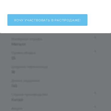
Унисекс
Тип оправы
Безободковая
ХОЧУ УЧАСТВОВАТЬ В РАСПРОДАЖЕ!
Форма оправы
Прямоугольная
?
Материал оправы
Металл
?
Проем ободка
55
Ширина переносицы
18
Длина заушника
145
?
Страна производства
Китай
?
Акция