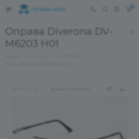
0
Оправа Diverona DV-
M6203 H01
—
—
—
Главная
Каталог
ОПРАВЫ
Оправа Diverona DV-M6203 H01
Артикул:
02024869