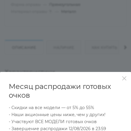
Форма оправы
—
Прямоугольная
Материал оправы
—
Металл
?
ОПИСАНИЕ
НАЛИЧИЕ
КАК КУПИТЬ
Характеристики
Месяц распродажи готовых
очков
Тип товара
Оправа
- Скидки на все модели — от 5% до 55%
?
Основной цвет
- Наши акционные цены ниже, чем у других!
Черный
- Участвуют ВСЕ МОДЕЛИ готовых очков
?
Пол
- Завершение распродажи 12/08/2026 в 23:59