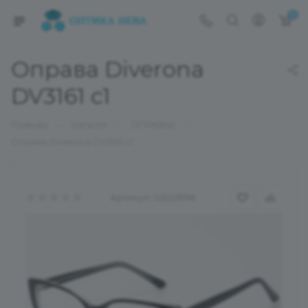
0
Оправа Diverona
DV3161 c1
—
—
—
Главная
Каталог
ОПРАВЫ
Оправа Diverona DV3161 c1
Артикул:
02023596