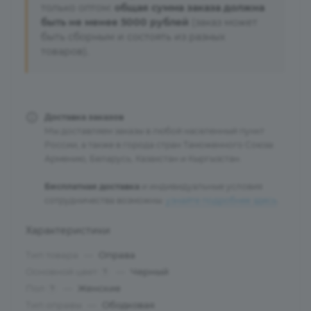
только оптом:
общая сумма заказа должна
быть не менее 5000 рублей
(заказ может
быть сборным и состоять из разных
товаров).
Доставка заказов
Мы доставляем заказы в любой населенный пункт
России, а также в города стран Таможенного Союза:
Армению, Беларусь, Казахстан и Кыргызстан.
Бесплатная доставка
и индивидуальные условия
сотрудничества возможны:
узнайте подробнее здесь
.
Характеристики
Тип товара
—
Оправа
Основной цвет
—
Черный
?
Пол
—
Женские
?
Тип оправы
—
Ободковая