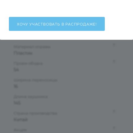
Женские
Тип оправы
Ободковая
ХОЧУ УЧАСТВОВАТЬ В РАСПРОДАЖЕ!
Форма оправы
Бабочки/Стрекозы
?
Материал оправы
Пластик
?
Проем ободка
54
Ширина переносицы
16
Длина заушника
145
?
Страна производства
Китай
?
Акция