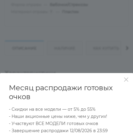
Форма оправы
—
Бабочки/Стрекозы
Материал оправы
—
Пластик
?
ОПИСАНИЕ
НАЛИЧИЕ
КАК КУПИТЬ
Характеристики
Месяц распродажи готовых
очков
Тип товара
Оправа
- Скидки на все модели — от 5% до 55%
?
Основной цвет
- Наши акционные цены ниже, чем у других!
Черный
- Участвуют ВСЕ МОДЕЛИ готовых очков
?
Пол
- Завершение распродажи 12/08/2026 в 23:59