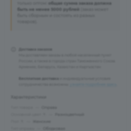
только оптом:
общая сумма заказа должна
быть не менее 5000 рублей
(заказ может
быть сборным и состоять из разных
товаров).
Доставка заказов
Мы доставляем заказы в любой населенный пункт
России, а также в города стран Таможенного Союза:
Армению, Беларусь, Казахстан и Кыргызстан.
Бесплатная доставка
и индивидуальные условия
сотрудничества возможны:
узнайте подробнее здесь
.
Характеристики
Тип товара
—
Оправа
Основной цвет
—
Разноцветный
?
Пол
—
Женские
?
Тип оправы
—
Ободковая