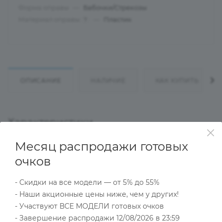
Форма оправы
—
Бабочки/Стрекозы
Материал оправы
—
Пластик
?
ОПИСАНИЕ
НАЛИЧИЕ
КАК КУПИТЬ
Характеристики
Месяц распродажи готовых
очков
Тип товара
Оправа
- Скидки на все модели — от 5% до 55%
?
Основной цвет
- Наши акционные цены ниже, чем у других!
Разноцветный
- Участвуют ВСЕ МОДЕЛИ готовых очков
?
Пол
- Завершение распродажи 12/08/2026 в 23:59