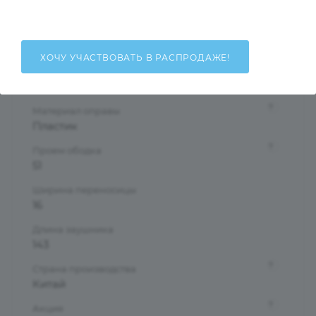
Женские
Тип оправы
Ободковая
ХОЧУ УЧАСТВОВАТЬ В РАСПРОДАЖЕ!
Форма оправы
Бабочки/Стрекозы
?
Материал оправы
Пластик
?
Проем ободка
51
Ширина переносицы
16
Длина заушника
143
?
Страна производства
Китай
?
Акция