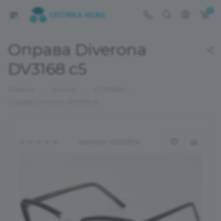
0
Оправа Diverona
DV3168 c5
—
—
—
Главная
Каталог
ОПРАВЫ
Оправа Diverona DV3168 c5
Артикул:
02023616