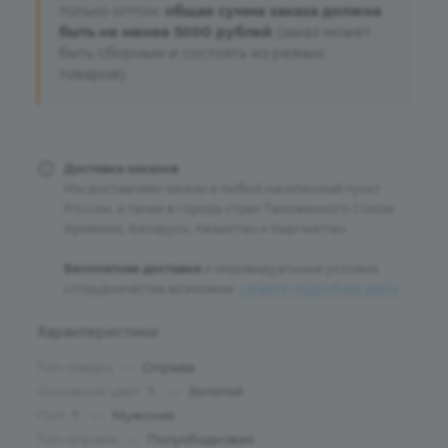
только оптом:
общая сумма заказа должна
быть не менее 5000 рублей
(заказ может
быть сборным и состоять из разных
товаров).
Доставка заказов
Мы доставляем заказы в любой населенный пункт
России, а также в города стран Таможенного Союза:
Армению, Беларусь, Казахстан и Кыргызстан.
Бесплатная доставка
и индивидуальные условия
сотрудничества возможны:
узнайте подробнее здесь
.
Характеристики
Тип товара
—
Оправа
Основной цвет
—
Золотой
?
Пол
—
Мужские
?
Тип оправы
—
Полуободковая