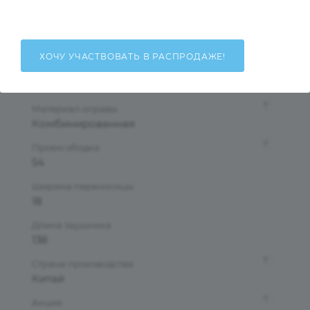
Мужские
Тип оправы
Полуободковая
ХОЧУ УЧАСТВОВАТЬ В РАСПРОДАЖЕ!
Форма оправы
Прямоугольная
?
Материал оправы
Комбинированная
?
Проем ободка
54
Ширина переносицы
18
Длина заушника
138
?
Страна производства
Китай
?
Акция