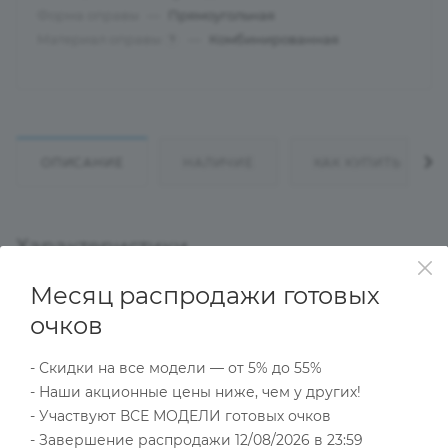
Форма оправы
—
Прямоугольная
Материал оправы
—
Комбинированная
?
ОПИСАНИЕ
НАЛИЧИЕ
КАК КУПИТЬ
Характеристики
Месяц распродажи готовых
очков
Тип товара
Оправа
- Скидки на все модели — от 5% до 55%
?
Основной цвет
- Наши акционные цены ниже, чем у других!
Золотой
- Участвуют ВСЕ МОДЕЛИ готовых очков
?
Пол
- Завершение распродажи 12/08/2026 в 23:59