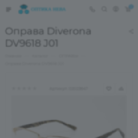
0
Оправа Diverona
DV9618 J01
—
—
—
Главная
Каталог
ОПРАВЫ
Оправа Diverona DV9618 J01
Артикул:
02023647