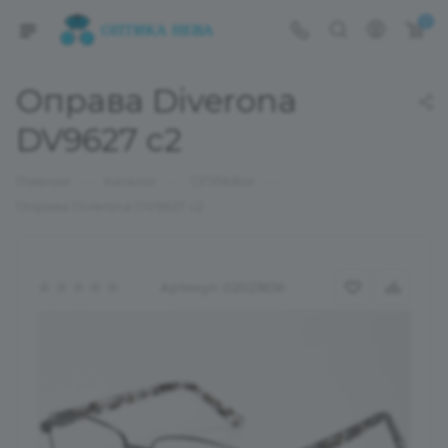
0
Оправа Diverona
DV9627 c2
—
—
—
Главная
Каталог
ОПРАВЫ
Оправа Diverona DV9627 c2
Артикул:
02023656