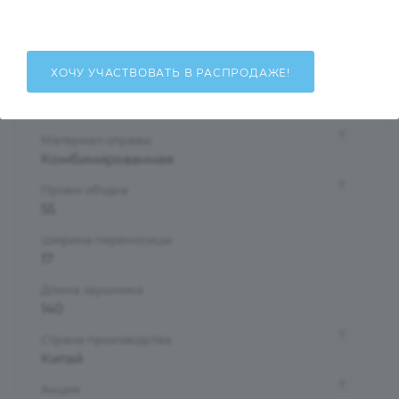
Женские
Тип оправы
Ободковая
ХОЧУ УЧАСТВОВАТЬ В РАСПРОДАЖЕ!
Форма оправы
Бабочки/Стрекозы
?
Материал оправы
Комбинированная
?
Проем ободка
55
Ширина переносицы
17
Длина заушника
140
?
Страна производства
Китай
?
Акция