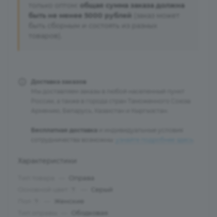
только оптом:
общая сумма заказа должна
быть не менее 5000 рублей
(заказ может
быть сборным и состоять из разных
товаров).
Доставка заказов
Мы доставляем заказы в любой населенный пункт
России, а также в города стран Таможенного Союза:
Армению, Беларусь, Казахстан и Кыргызстан.
Бесплатная доставка
и индивидуальные условия
сотрудничества возможны:
узнайте подробнее здесь
.
Характеристики
Тип товара
—
Оправа
Основной цвет
—
Серый
?
Пол
—
Женские
?
Тип оправы
—
Ободковая