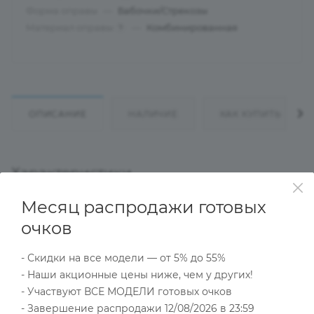
Форма оправы
—
Бабочки/Стрекозы
Материал оправы
—
Комбинированная
?
ОПИСАНИЕ
НАЛИЧИЕ
КАК КУПИТЬ
Характеристики
Месяц распродажи готовых
очков
Тип товара
Оправа
- Скидки на все модели — от 5% до 55%
?
Основной цвет
- Наши акционные цены ниже, чем у других!
Серый
- Участвуют ВСЕ МОДЕЛИ готовых очков
?
Пол
- Завершение распродажи 12/08/2026 в 23:59