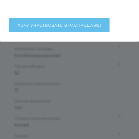
Женские
Тип оправы
Полуободковая
ХОЧУ УЧАСТВОВАТЬ В РАСПРОДАЖЕ!
Форма оправы
Бабочки/Стрекозы
?
Материал оправы
Комбинированная
?
Проем ободка
52
Ширина переносицы
17
Длина заушника
140
?
Страна производства
Китай
?
Акция