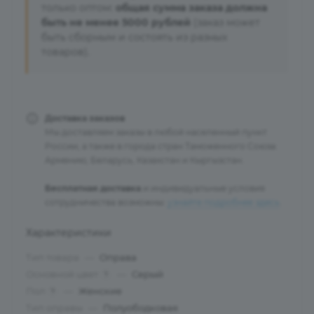
только оптом:
общая сумма заказа должна
быть не менее 5000 рублей
(заказ может
быть сборным и состоять из разных
товаров).
Доставка заказов
Мы доставляем заказы в любой населенный пункт
России, а также в города стран Таможенного Союза:
Армению, Беларусь, Казахстан и Кыргызстан.
Бесплатная доставка
и индивидуальные условия
сотрудничества возможны:
узнайте подробнее здесь
.
Характеристики
Тип товара
—
Оправа
Основной цвет
—
Серый
?
Пол
—
Женские
?
Тип оправы
—
Полуободковая