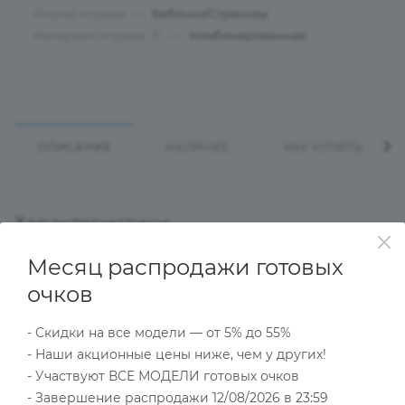
Форма оправы
—
Бабочки/Стрекозы
Материал оправы
—
Комбинированная
?
ОПИСАНИЕ
НАЛИЧИЕ
КАК КУПИТЬ
Характеристики
Месяц распродажи готовых
очков
Тип товара
Оправа
- Скидки на все модели — от 5% до 55%
?
Основной цвет
- Наши акционные цены ниже, чем у других!
Серый
- Участвуют ВСЕ МОДЕЛИ готовых очков
?
Пол
- Завершение распродажи 12/08/2026 в 23:59