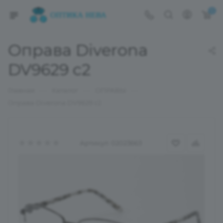
0
Оправа Diverona
DV9629 c2
—
—
—
Главная
Каталог
ОПРАВЫ
Оправа Diverona DV9629 c2
Артикул:
02023663