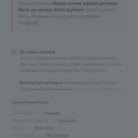
только оптом:
общая сумма заказа должна
быть не менее 5000 рублей
(заказ может
быть сборным и состоять из разных
товаров).
Доставка заказов
Мы доставляем заказы в любой населенный пункт
России, а также в города стран Таможенного Союза:
Армению, Беларусь, Казахстан и Кыргызстан.
Бесплатная доставка
и индивидуальные условия
сотрудничества возможны:
узнайте подробнее здесь
.
Характеристики
Тип товара
—
Оправа
Основной цвет
—
Красный
?
Пол
—
Женские
?
Тип оправы
—
Ободковая