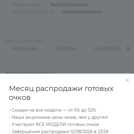
Форма оправы
—
Бабочки/Стрекозы
Материал оправы
—
Комбинированная
?
ОПИСАНИЕ
НАЛИЧИЕ
КАК КУПИТЬ
Характеристики
Месяц распродажи готовых
очков
Тип товара
Оправа
- Скидки на все модели — от 5% до 55%
?
Основной цвет
- Наши акционные цены ниже, чем у других!
Красный
- Участвуют ВСЕ МОДЕЛИ готовых очков
?
Пол
- Завершение распродажи 12/08/2026 в 23:59