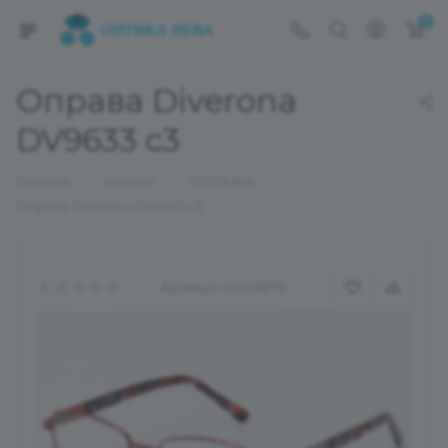
0
Оправа Diverona
DV9633 c3
—
—
—
Главная
Каталог
ОПРАВЫ
Оправа Diverona DV9633 c3
Артикул:
02023676