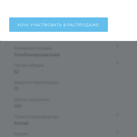
Женские
Тип оправы
Ободковая
ХОЧУ УЧАСТВОВАТЬ В РАСПРОДАЖЕ!
Форма оправы
Бабочки/Стрекозы
?
Материал оправы
Комбинированная
?
Проем ободка
52
Ширина переносицы
17
Длина заушника
140
?
Страна производства
Китай
?
Акция