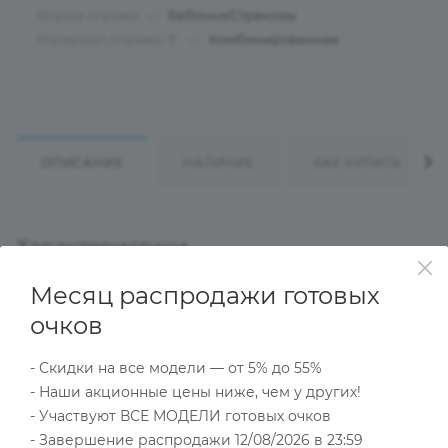
Форма оправы
—
Бабочки/Стрекозы
Материал оправы
—
Комбинированная
?
ОПИСАНИЕ
НАЛИЧИЕ
КАК КУПИТЬ
Характеристики
Месяц распродажи готовых
очков
Тип товара
Оправа
- Скидки на все модели — от 5% до 55%
?
Основной цвет
- Наши акционные цены ниже, чем у других!
Розовый
- Участвуют ВСЕ МОДЕЛИ готовых очков
?
Пол
- Завершение распродажи 12/08/2026 в 23:59