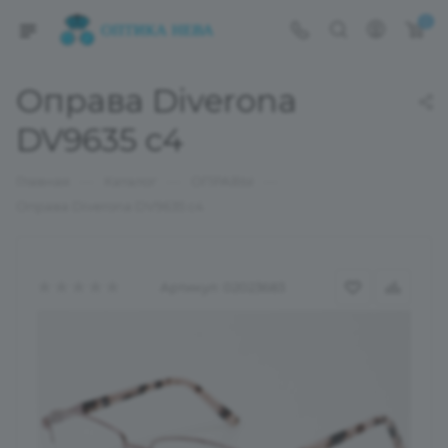
0
Оправа Diverona
DV9635 c4
—
—
—
Главная
Каталог
ОПРАВЫ
Оправа Diverona DV9635 c4
Артикул:
02023683