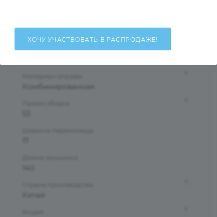
Женские
Тип оправы
Полуободковая
ХОЧУ УЧАСТВОВАТЬ В РАСПРОДАЖЕ!
Форма оправы
Бабочки/Стрекозы
?
Материал оправы
Комбинированная
?
Проем ободка
53
Ширина переносицы
17
Длина заушника
140
?
Страна производства
Китай
?
Акция