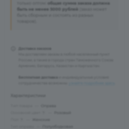
только оптом:
общая сумма заказа должна
быть не менее 5000 рублей
(заказ может
быть сборным и состоять из разных
товаров).
Доставка заказов
Мы доставляем заказы в любой населенный пункт
России, а также в города стран Таможенного Союза:
Армению, Беларусь, Казахстан и Кыргызстан.
Бесплатная доставка
и индивидуальные условия
сотрудничества возможны:
узнайте подробнее здесь
.
Характеристики
Тип товара
—
Оправа
Основной цвет
—
Розовый
?
Пол
—
Женские
?
Тип оправы
—
Полуободковая