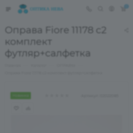
0
Оправа Fiore 11178 c2
комплект
футляр+салфетка
—
—
—
Главная
Каталог
ОПРАВЫ
Оправа Fiore 11178 c2 комплект футляр+салфетка
Новинка
Артикул:
02022085