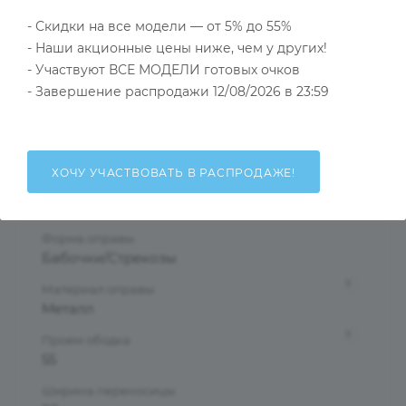
- Скидки на все модели — от 5% до 55%
Тип товара
- Наши акционные цены ниже, чем у других!
Оправа
- Участвуют ВСЕ МОДЕЛИ готовых очков
?
Основной цвет
- Завершение распродажи 12/08/2026 в 23:59
Серебристый
?
Пол
Женские
ХОЧУ УЧАСТВОВАТЬ В РАСПРОДАЖЕ!
Тип оправы
Ободковая
Форма оправы
Бабочки/Стрекозы
?
Материал оправы
Металл
?
Проем ободка
55
Ширина переносицы