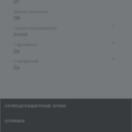
20
Длина заушника
138
?
Страна производства
Китай
?
С футляром
Да
?
С салфеткой
Да
СОЛНЦЕЗАЩИТНЫЕ ОЧКИ
ОПРАВЫ