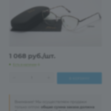
1 068
руб.
/шт.
Есть в наличии
: 6
В КОРЗИНУ
Внимание! Мы осуществляем продажи
только оптом:
общая сумма заказа должна