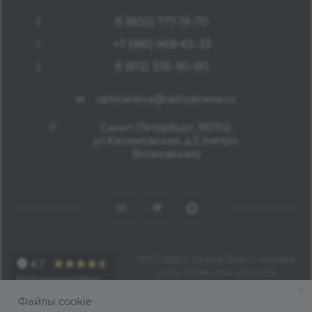
8 (800) 777-19-70
+7 (981) 968-65-33
8 (812) 336-90-80
opticaneva@opticaneva.ru
Санкт-Петербург, 192102,
ул.Касимовская, д.5 (метро
Волковская)
1997—2026 © Оптика Нева — поставка
очков, оправ, линз для очков,
аксессуаров оптом из Китая
Файлы cookie