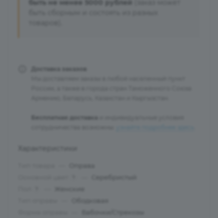
быть не менее 5000 рублей
(заказ может
быть сборным и состоять из разных
товаров).
Доставка заказов
Мы доставляем заказы в любой населенный пункт
России, а также в города стран Таможенного Союза:
Армению, Беларусь, Казахстан и Кыргызстан.
Бесплатная доставка
и индивидуальные условия
сотрудничества возможны:
узнайте подробнее здесь
.
Характеристики
Тип товара
—
Оправа
Основной цвет
—
Серебристый
?
Пол
—
Женские
?
Тип оправы
—
Ободковая
Форма оправы
—
Бабочки/Стрекозы