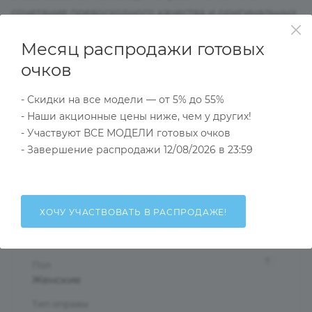
сочетание превосходного качества и оригинальных
моделей,выдержанных в духе актуальных модных
Месяц распродажи готовых
тенденций подойдут даже самым взыскательным
клиентам.Выглядеть стильно и в соответствии с
очков
модой помогут оправы нашей коллекции.
- Скидки на все модели — от 5% до 55%
- Наши акционные цены ниже, чем у других!
Характеристики
- Участвуют ВСЕ МОДЕЛИ готовых очков
- Завершение распродажи 12/08/2026 в 23:59
Тип товара
Оправа
ХОЧУ УЧАСТВОВАТЬ В РАСПРОДАЖЕ!
?
Основной цвет
Синий
?
Пол
Женские
Тип оправы