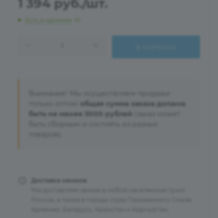
1 394
руб.
/шт.
Есть в наличии
: 10
В КОРЗИНУ
Внимание! Мы осуществляем продажи
только оптом:
общая сумма заказа должна
быть не менее 5000 рублей
(заказ может
быть сборным и состоять из разных
товаров).
Доставка заказов
Мы доставляем заказы в любой населенный пункт
России, а также в города стран Таможенного Союза:
Армению, Беларусь, Казахстан и Кыргызстан.