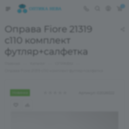
0
Оправа Fiore 21319
с110 комплект
футляр+салфетка
—
—
—
Главная
Каталог
ОПРАВЫ
Оправа Fiore 21319 с110 комплект футляр+салфетка
Новинка
Артикул:
02026522