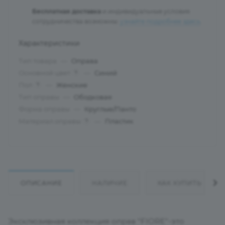
Бесплатная доставка
и индивидуальные условия
сотрудничества возможны:
узнайте подробнее здесь
.
Характеристики
Тип товара
—
Оправа
Основной цвет
—
Синий
?
Пол
—
Женские
?
Тип оправы
—
Ободковая
Форма оправы
—
Круглые/Панто
Материал оправы
—
Пластик
?
ОПИСАНИЕ
НАЛИЧИЕ
КАК КУПИТЬ
Эксклюзивная коллекция оправ "FIORE"-это