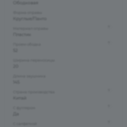
Ободковая
Форма оправы
Круглые/Панто
?
Материал оправы
Пластик
?
Проем ободка
52
Ширина переносицы
20
Длина заушника
145
?
Страна производства
Китай
?
С футляром
Да
?
С салфеткой