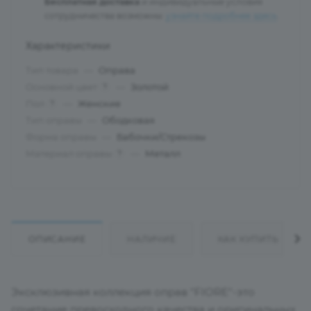
Бесплатная доставка
и индивидуальные условия
сотрудничества возможны:
узнайте подробнее здесь
.
Характеристики
Тип товара
—
Оправа
Основной цвет
—
Золотой
?
Пол
—
Женские
?
Тип оправы
—
Ободковая
Форма оправы
—
Бабочки/Стрекозы
Материал оправы
—
Металл
?
ОПИСАНИЕ
НАЛИЧИЕ
КАК КУПИТЬ
Эксклюзивная коллекция оправ "FIORE"-это
сочетание превосходного качества и оригинальных