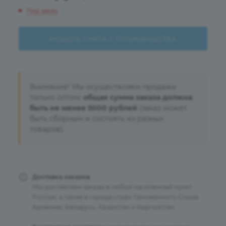
Под заказ
МОДЕЛЬ СНЯТА С ПРОИЗВОДСТВА
Внимание! Мы осуществляем продажи
только оптом:
общая сумма заказа должна
быть не менее 5000 рублей
(заказ может
быть сборным и состоять из разных
товаров).
Доставка заказов
Мы доставляем заказы в любой населенный пункт
России, а также в города стран Таможенного Союза:
Армению, Беларусь, Казахстан и Кыргызстан.