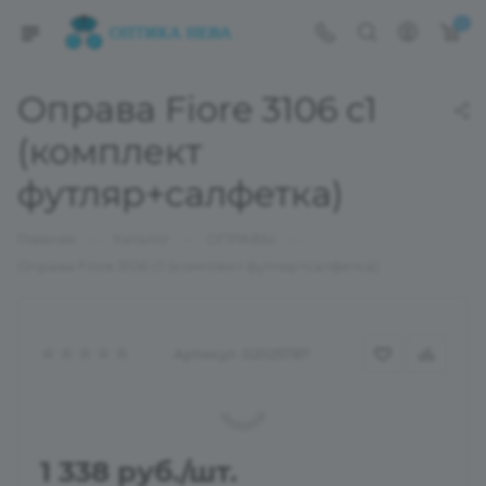
0
Оправа Fiore 3106 c1
(комплект
футляр+салфетка)
—
—
—
Главная
Каталог
ОПРАВЫ
Оправа Fiore 3106 c1 (комплект футляр+салфетка)
Артикул:
02025787
1 338
руб.
/шт.