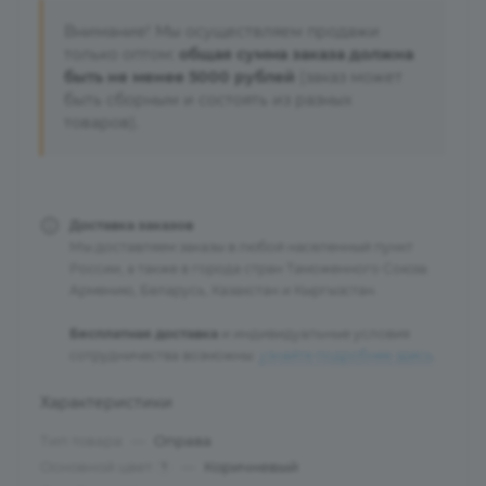
Внимание! Мы осуществляем продажи
только оптом:
общая сумма заказа должна
быть не менее 5000 рублей
(заказ может
быть сборным и состоять из разных
товаров).
Доставка заказов
Мы доставляем заказы в любой населенный пункт
России, а также в города стран Таможенного Союза:
Армению, Беларусь, Казахстан и Кыргызстан.
Бесплатная доставка
и индивидуальные условия
сотрудничества возможны:
узнайте подробнее здесь
.
Характеристики
Тип товара
—
Оправа
Основной цвет
—
Коричневый
?