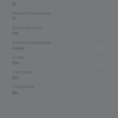
52
Ширина переносицы
17
Длина заушника
143
?
Страна производства
Китай
?
Акция
Нет
?
С футляром
Да
?
С салфеткой
Да