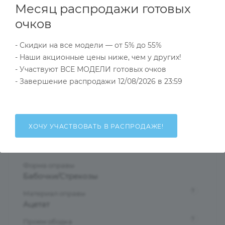
Месяц распродажи готовых
Характеристики
очков
- Скидки на все модели — от 5% до 55%
Тип товара
- Наши акционные цены ниже, чем у других!
Оправа
- Участвуют ВСЕ МОДЕЛИ готовых очков
?
Основной цвет
- Завершение распродажи 12/08/2026 в 23:59
Коричневый
?
Пол
Женские
ХОЧУ УЧАСТВОВАТЬ В РАСПРОДАЖЕ!
Тип оправы
Ободковая
Форма оправы
Бабочки/Стрекозы
?
Материал оправы
Ацетат
?
Проем ободка