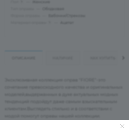
Пол
—
Женские
?
Тип оправы
—
Ободковая
Форма оправы
—
Бабочки/Стрекозы
Материал оправы
—
Ацетат
?
ОПИСАНИЕ
НАЛИЧИЕ
КАК КУПИТЬ
Эксклюзивная коллекция оправ "FIORE"-это
сочетание превосходного качества и оригинальных
моделей,выдержанных в духе актуальных модных
тенденций подойдут даже самым взыскательным
клиентам.Выглядеть стильно и в соответствии с
модой помогут оправы нашей коллекции.