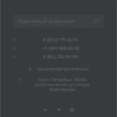
ПОДПИСАТЬСЯ НА РАССЫЛКУ
8 (800) 777-19-70
+7 (981) 968-65-33
8 (812) 336-90-80
opticaneva@opticaneva.ru
Санкт-Петербург, 192102,
ул.Касимовская, д.5 (метро
Волковская)