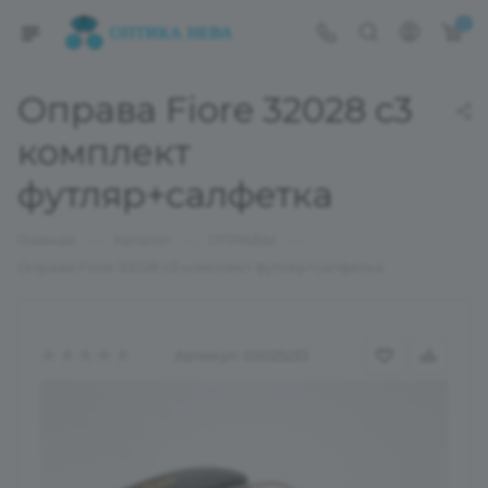
0
Оправа Fiore 32028 с3
комплект
футляр+салфетка
—
—
—
Главная
Каталог
ОПРАВЫ
Оправа Fiore 32028 с3 комплект футляр+салфетка
Артикул:
02025233