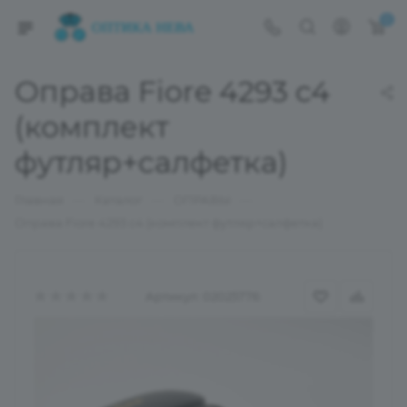
0
Оправа Fiore 4293 c4
(комплект
футляр+салфетка)
—
—
—
Главная
Каталог
ОПРАВЫ
Оправа Fiore 4293 c4 (комплект футляр+салфетка)
Артикул:
02025776