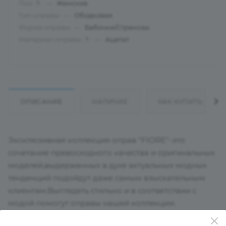
Пол
—
Женские
?
Тип оправы
—
Ободковая
Форма оправы
—
Бабочки/Стрекозы
Материал оправы
—
Ацетат
?
ОПИСАНИЕ
НАЛИЧИЕ
КАК КУПИТЬ
Эксклюзивная коллекция оправ "FIORE"-это
сочетание превосходного качества и оригинальных
моделей,выдержанных в духе актуальных модных
тенденций подойдут даже самым взыскательным
клиентам.Выглядеть стильно и в соответствии с
модой помогут оправы нашей коллекции.