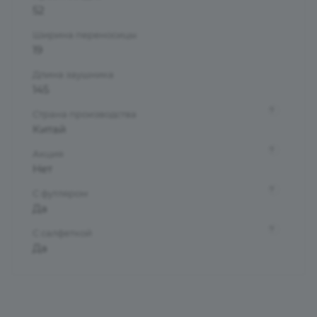
52
Ширина переносицы
19
Длина заушника
145
?
Страна производства
Китай
?
Акция
Нет
?
С футляром
Да
?
С салфеткой
Да