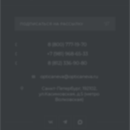
ПОДПИСАТЬСЯ НА РАССЫЛКУ
8 (800) 777-19-70
+7 (981) 968-65-33
8 (812) 336-90-80
opticaneva@opticaneva.ru
Санкт-Петербург, 192102,
ул.Касимовская, д.5 (метро
Волковская)