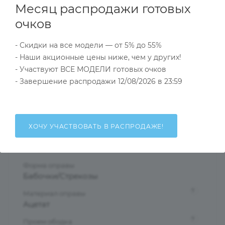
Месяц распродажи готовых
Характеристики
очков
- Скидки на все модели — от 5% до 55%
Тип товара
- Наши акционные цены ниже, чем у других!
Оправа
- Участвуют ВСЕ МОДЕЛИ готовых очков
?
Основной цвет
- Завершение распродажи 12/08/2026 в 23:59
Черный
?
Пол
Женские
ХОЧУ УЧАСТВОВАТЬ В РАСПРОДАЖЕ!
Тип оправы
Ободковая
Форма оправы
Бабочки/Стрекозы
?
Материал оправы
Ацетат
?
Проем ободка