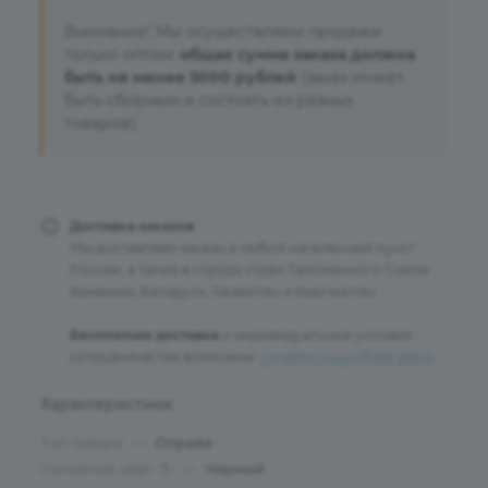
Внимание! Мы осуществляем продажи
только оптом:
общая сумма заказа должна
быть не менее 5000 рублей
(заказ может
быть сборным и состоять из разных
товаров).
Доставка заказов
Мы доставляем заказы в любой населенный пункт
России, а также в города стран Таможенного Союза:
Армению, Беларусь, Казахстан и Кыргызстан.
Бесплатная доставка
и индивидуальные условия
сотрудничества возможны:
узнайте подробнее здесь
.
Характеристики
Тип товара
—
Оправа
Основной цвет
—
Черный
?