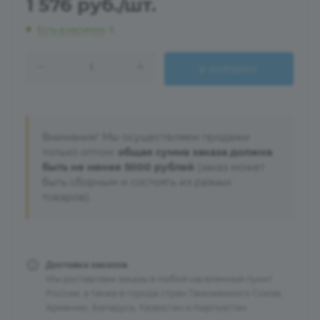
1 576
руб.
/шт.
Есть в наличии
: 5
В КОРЗИНУ
Внимание! Мы осуществляем продажи
только оптом:
общая сумма заказа должна
быть не менее 5000 рублей
(заказ может
быть сборным и состоять из разных
товаров).
Доставка заказов
Мы доставляем заказы в любой населенный пункт
России, а также в города стран Таможенного Союза:
Армению, Беларусь, Казахстан и Кыргызстан.