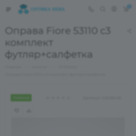
0
Оправа Fiore 53110 с3
комплект
футляр+салфетка
—
—
—
Главная
Каталог
ОПРАВЫ
Оправа Fiore 53110 с3 комплект футляр+салфетка
Новинка
Артикул:
02026148