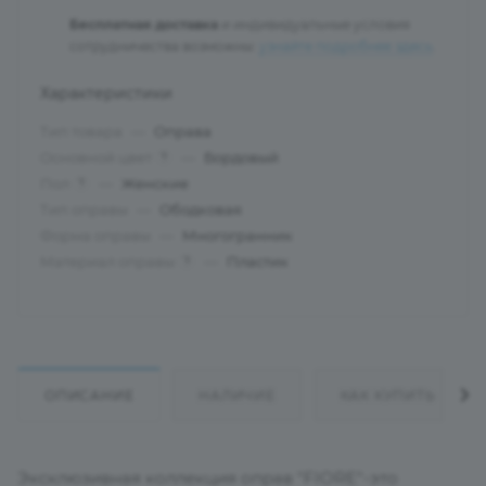
Бесплатная доставка
и индивидуальные условия
сотрудничества возможны:
узнайте подробнее здесь
.
Характеристики
Тип товара
—
Оправа
Основной цвет
—
Бордовый
?
Пол
—
Женские
?
Тип оправы
—
Ободковая
Форма оправы
—
Многогранник
Материал оправы
—
Пластик
?
ОПИСАНИЕ
НАЛИЧИЕ
КАК КУПИТЬ
Эксклюзивная коллекция оправ "FIORE"-это