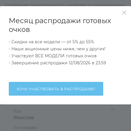
сочетание превосходного качества и оригинальных
моделей,выдержанных в духе актуальных модных
Месяц распродажи готовых
тенденций подойдут даже самым взыскательным
клиентам.Выглядеть стильно и в соответствии с
очков
модой помогут оправы нашей коллекции.
- Скидки на все модели — от 5% до 55%
- Наши акционные цены ниже, чем у других!
Характеристики
- Участвуют ВСЕ МОДЕЛИ готовых очков
- Завершение распродажи 12/08/2026 в 23:59
Тип товара
Оправа
ХОЧУ УЧАСТВОВАТЬ В РАСПРОДАЖЕ!
?
Основной цвет
Бордовый
?
Пол
Женские
Тип оправы