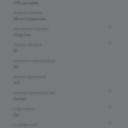
Ободковая
Форма оправы
Многогранник
?
Материал оправы
Пластик
?
Проем ободка
51
Ширина переносицы
20
Длина заушника
145
?
Страна производства
Китай
?
С футляром
Да
?
С салфеткой