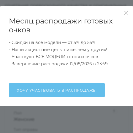
сочетание превосходного качества и оригинальных
моделей,выдержанных в духе актуальных модных
Месяц распродажи готовых
тенденций подойдут даже самым взыскательным
клиентам.Выглядеть стильно и в соответствии с
очков
модой помогут оправы нашей коллекции.
- Скидки на все модели — от 5% до 55%
- Наши акционные цены ниже, чем у других!
Характеристики
- Участвуют ВСЕ МОДЕЛИ готовых очков
- Завершение распродажи 12/08/2026 в 23:59
Тип товара
Оправа
ХОЧУ УЧАСТВОВАТЬ В РАСПРОДАЖЕ!
?
Основной цвет
Зеленый
?
Пол
Женские
Тип оправы