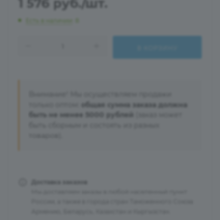
1 576
руб.
/шт.
Есть в наличии
: 8
В КОРЗИНУ
Внимание! Мы осуществляем продажи
только оптом:
общая сумма заказа должна
быть не менее 5000 рублей
(заказ может
быть сборным и состоять из разных
товаров).
Доставка заказов
Мы доставляем заказы в любой населенный пункт
России, а также в города стран Таможенного Союза:
Армению, Беларусь, Казахстан и Кыргызстан.