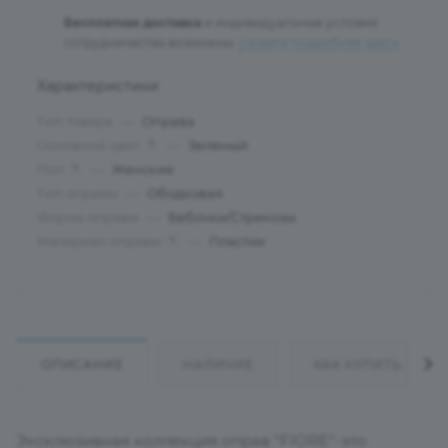
Бесплатная доставка
и индивидуальные условия
сотрудничества возможны:
узнайте подробнее здесь
.
Характеристики
Тип товара
—
Оправа
Основной цвет
—
Зеленый
?
Пол
—
Женские
?
Тип оправы
—
Ободковая
Форма оправы
—
Бабочки/Стрекозы
Материал оправы
—
Пластик
?
ОПИСАНИЕ
НАЛИЧИЕ
КАК КУПИТЬ
Эксклюзивная коллекция оправ "FIORE"-это