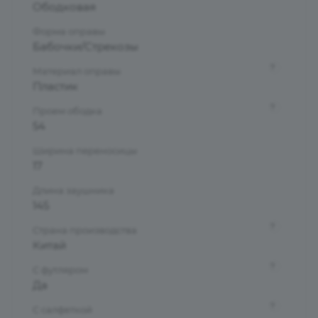
Ободковая
Форма оправы
Бабочки/Стрекозы
?
Материал оправы
Пластик
?
Проем ободка
54
Ширина переносицы
17
Длина заушника
145
?
Страна производства
Китай
?
С футляром
Да
?
С салфеткой