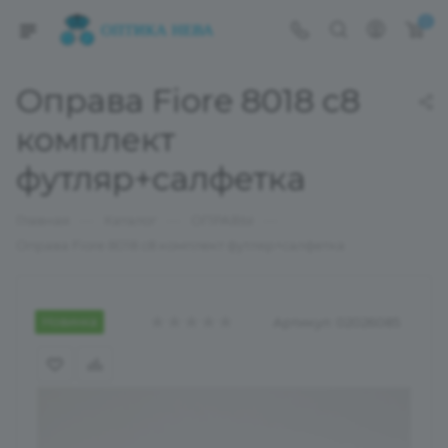
0
Оправа Fiore 8018 с8
комплект
футляр+салфетка
—
—
—
Главная
Каталог
ОПРАВЫ
Оправа Fiore 8018 с8 комплект футляр+салфетка
Новинка
Артикул:
02026085