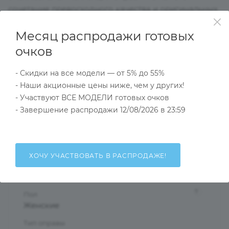
сочетание превосходного качества и оригинальных
моделей,выдержанных в духе актуальных модных
Месяц распродажи готовых
тенденций подойдут даже самым взыскательным
клиентам.Выглядеть стильно и в соответствии с
очков
модой помогут оправы нашей коллекции.
- Скидки на все модели — от 5% до 55%
- Наши акционные цены ниже, чем у других!
Характеристики
- Участвуют ВСЕ МОДЕЛИ готовых очков
- Завершение распродажи 12/08/2026 в 23:59
Тип товара
Оправа
ХОЧУ УЧАСТВОВАТЬ В РАСПРОДАЖЕ!
?
Основной цвет
Бордовый
?
Пол
Женские
Тип оправы