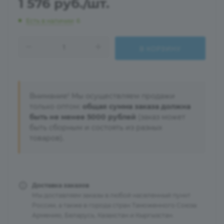
1 576
руб.
/шт.
Есть в наличии
: 6
В КОРЗИНУ
Внимание! Мы осуществляем продажи
только оптом:
общая сумма заказа должна
быть не менее 5000 рублей
(заказ может
быть сборным и состоять из разных
товаров).
Доставка заказов
Мы доставляем заказы в любой населенный пункт
России, а также в города стран Таможенного Союза:
Армению, Беларусь, Казахстан и Кыргызстан.