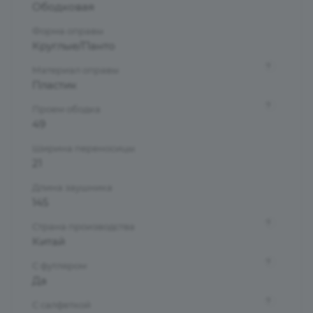
Ободковая
Форма оправы
Круглые/Панто
?
Материал оправы
Пластик
?
Проем ободка
49
Ширина переносицы
21
Длина заушника
145
?
Страна производства
Китай
?
С футляром
Да
?
С салфеткой