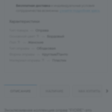
Бесплатная доставка
и индивидуальные условия
сотрудничества возможны:
узнайте подробнее здесь
.
Характеристики
Тип товара
—
Оправа
Основной цвет
—
Бордовый
?
Пол
—
Женские
?
Тип оправы
—
Ободковая
Форма оправы
—
Круглые/Панто
Материал оправы
—
Пластик
?
ОПИСАНИЕ
НАЛИЧИЕ
КАК КУПИТЬ
Эксклюзивная коллекция оправ "FIORE"-это