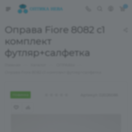
0
Оправа Fiore 8082 с1
комплект
футляр+салфетка
—
—
—
Главная
Каталог
ОПРАВЫ
Оправа Fiore 8082 с1 комплект футляр+салфетка
Новинка
Артикул:
02026086