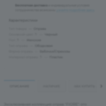
Бесплатная доставка
и индивидуальные условия
сотрудничества возможны:
узнайте подробнее здесь
.
Характеристики
Тип товара
—
Оправа
Основной цвет
—
Черный
?
Пол
—
Женские
?
Тип оправы
—
Ободковая
Форма оправы
—
Бабочки/Стрекозы
Материал оправы
—
Пластик
?
ОПИСАНИЕ
НАЛИЧИЕ
КАК КУПИТЬ
Эксклюзивная коллекция оправ "FIORE"-это