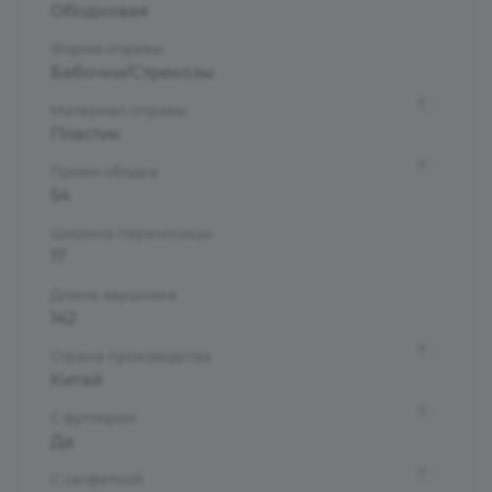
Ободковая
Форма оправы
Бабочки/Стрекозы
?
Материал оправы
Пластик
?
Проем ободка
54
Ширина переносицы
17
Длина заушника
142
?
Страна производства
Китай
?
С футляром
Да
?
С салфеткой