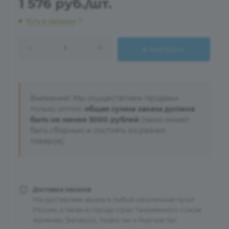
1 576
руб.
/шт.
Есть в наличии
: 7
В КОРЗИНУ
Внимание! Мы осуществляем продажи
только оптом:
общая сумма заказа должна
быть не менее 5000 рублей
(заказ может
быть сборным и состоять из разных
товаров).
Доставка заказов
Мы доставляем заказы в любой населенный пункт
России, а также в города стран Таможенного Союза:
Армению, Беларусь, Казахстан и Кыргызстан.