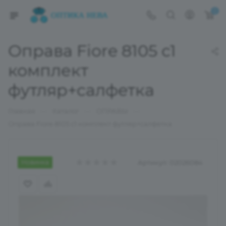
0
Оправа Fiore 8105 с1
комплект
футляр+салфетка
—
—
—
Главная
Каталог
ОПРАВЫ
Оправа Fiore 8105 с1 комплект футляр+салфетка
Новинка
Артикул:
02026084