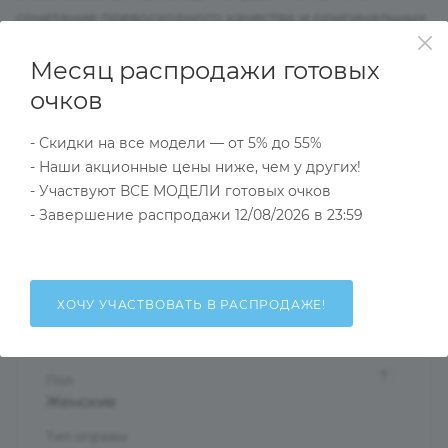
сочетание превосходного качества и оригинальных
моделей,выдержанных в духе актуальных модных
Месяц распродажи готовых
тенденций подойдут даже самым взыскательным
клиентам.Выглядеть стильно и в соответствии с
очков
модой помогут оправы нашей коллекции.
- Скидки на все модели — от 5% до 55%
- Наши акционные цены ниже, чем у других!
Характеристики
- Участвуют ВСЕ МОДЕЛИ готовых очков
- Завершение распродажи 12/08/2026 в 23:59
Тип товара
Оправа
ХОЧУ УЧАСТВОВАТЬ В РАСПРОДАЖЕ!
?
Основной цвет
Черный
?
Пол
Женские
Тип оправы