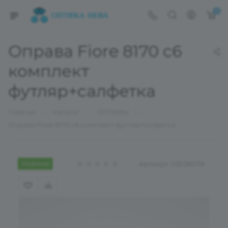
0
Оправа Fiore 8170 с6
комплект
футляр+салфетка
—
—
—
Главная
Каталог
ОПРАВЫ
Оправа Fiore 8170 с6 комплект футляр+салфетка
Новинка
Артикул:
02026078