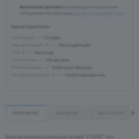
Бесплатная доставка
и индивидуальные условия
сотрудничества возможны:
узнайте подробнее здесь
.
Характеристики
Тип товара
—
Оправа
Основной цвет
—
Разноцветный
?
Пол
—
Женские
?
Тип оправы
—
Ободковая
Форма оправы
—
Бабочки/Стрекозы
Материал оправы
—
Комбинированная
?
ОПИСАНИЕ
НАЛИЧИЕ
КАК КУПИТЬ
Эксклюзивная коллекция оправ "FIORE"-это