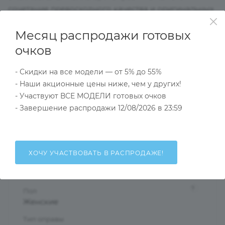
сочетание превосходного качества и оригинальных
моделей,выдержанных в духе актуальных модных
Месяц распродажи готовых
тенденций подойдут даже самым взыскательным
клиентам.Выглядеть стильно и в соответствии с
очков
модой помогут оправы нашей коллекции.
- Скидки на все модели — от 5% до 55%
- Наши акционные цены ниже, чем у других!
Характеристики
- Участвуют ВСЕ МОДЕЛИ готовых очков
- Завершение распродажи 12/08/2026 в 23:59
Тип товара
Оправа
ХОЧУ УЧАСТВОВАТЬ В РАСПРОДАЖЕ!
?
Основной цвет
Разноцветный
?
Пол
Женские
Тип оправы