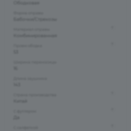
Ободковая
Форма оправы
Бабочки/Стрекозы
?
Материал оправы
Комбинированная
?
Проем ободка
53
Ширина переносицы
16
Длина заушника
143
?
Страна производства
Китай
?
С футляром
Да
?
С салфеткой