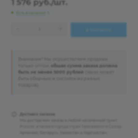
1 576
руб.
/шт.
Есть в наличии
: 5
В КОРЗИНУ
Внимание! Мы осуществляем продажи
только оптом:
общая сумма заказа должна
быть не менее 5000 рублей
(заказ может
быть сборным и состоять из разных
товаров).
Доставка заказов
Мы доставляем заказы в любой населенный пункт
России, а также в города стран Таможенного Союза:
Армению, Беларусь, Казахстан и Кыргызстан.