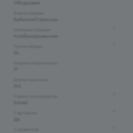
Ободковая
Форма оправы
Бабочки/Стрекозы
?
Материал оправы
Комбинированная
?
Проем ободка
54
Ширина переносицы
17
Длина заушника
143
?
Страна производства
Китай
?
С футляром
Да
?
С салфеткой