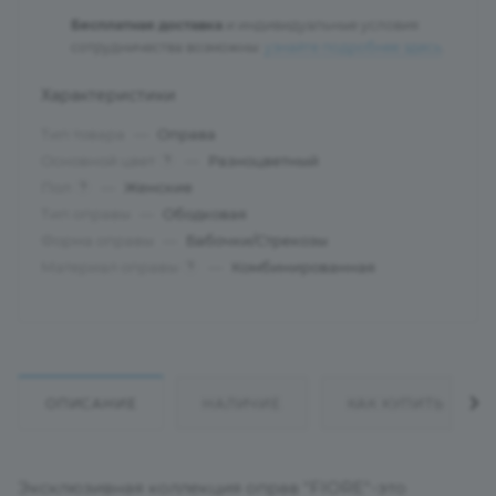
Бесплатная доставка
и индивидуальные условия
сотрудничества возможны:
узнайте подробнее здесь
.
Характеристики
Тип товара
—
Оправа
Основной цвет
—
Разноцветный
?
Пол
—
Женские
?
Тип оправы
—
Ободковая
Форма оправы
—
Бабочки/Стрекозы
Материал оправы
—
Комбинированная
?
ОПИСАНИЕ
НАЛИЧИЕ
КАК КУПИТЬ
Эксклюзивная коллекция оправ "FIORE"-это