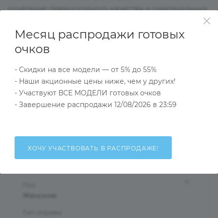
сочетание превосходного качества и оригинальных
моделей,выдержанных в духе актуальных модных
Месяц распродажи готовых
тенденций подойдут даже самым взыскательным
клиентам.Выглядеть стильно и в соответствии с
очков
модой помогут оправы нашей коллекции.
- Скидки на все модели — от 5% до 55%
- Наши акционные цены ниже, чем у других!
Характеристики
- Участвуют ВСЕ МОДЕЛИ готовых очков
- Завершение распродажи 12/08/2026 в 23:59
Тип товара
Оправа
ХОЧУ УЧАСТВОВАТЬ В РАСПРОДАЖЕ!
?
Основной цвет
Разноцветный
?
Пол
Женские
Тип оправы