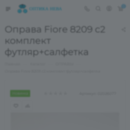
0
Оправа Fiore 8209 с2
комплект
футляр+салфетка
—
—
—
Главная
Каталог
ОПРАВЫ
Оправа Fiore 8209 с2 комплект футляр+салфетка
Новинка
Артикул:
02026077