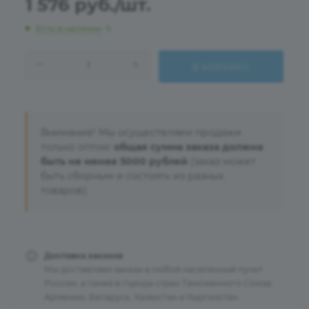
1 576
руб.
/шт.
Есть в наличии
: 9
В КОРЗИНУ
Внимание! Мы осуществляем продажи
только оптом:
общая сумма заказа должна
быть не менее 5000 рублей
(заказ может
быть сборным и состоять из разных
товаров).
Доставка заказов
Мы доставляем заказы в любой населенный пункт
России, а также в города стран Таможенного Союза:
Армению, Беларусь, Казахстан и Кыргызстан.