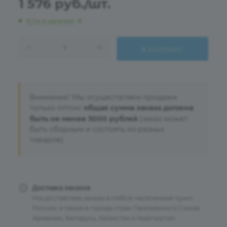
1 576
руб.
/шт.
Есть в наличии
: 8
В КОРЗИНУ
Внимание! Мы осуществляем продажи
только оптом:
общая сумма заказа должна
быть не менее 5000 рублей
(заказ может
быть сборным и состоять из разных
товаров).
Доставка заказов
Мы доставляем заказы в любой населенный пункт
России, а также в города стран Таможенного Союза:
Армению, Беларусь, Казахстан и Кыргызстан.