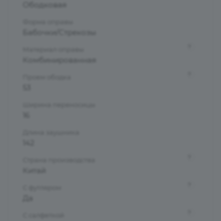
Ободковая
Форма оправы
Бабочки/Стрекозы
?
Материал оправы
Комбинированная
?
Проем ободка
53
Ширина переносицы
16
Длина заушника
142
?
Страна производства
Китай
?
С футляром
Да
?
С салфеткой