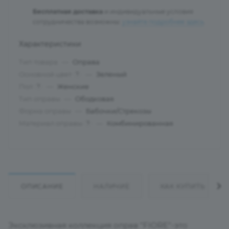
Бесплатная доставка
и индивидуальные условия
сотрудничества возможны:
узнайте подробнее здесь
.
Характеристики
Тип товара
—
Оправа
Основной цвет
—
Зеленый
?
Пол
—
Женские
?
Тип оправы
—
Ободковая
Форма оправы
—
Бабочки/Стрекозы
Материал оправы
—
Комбинированная
?
ОПИСАНИЕ
НАЛИЧИЕ
КАК КУПИТЬ
Эксклюзивная коллекция оправ "FIORE"-это