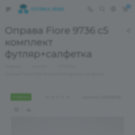
0
Оправа Fiore 9736 c5
комплект
футляр+салфетка
—
—
—
Главная
Каталог
ОПРАВЫ
Оправа Fiore 9736 c5 комплект футляр+салфетка
Новинка
Артикул:
02026058