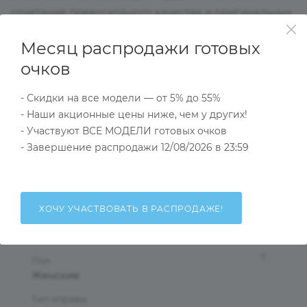
сочетание превосходного качества и оригинальных
моделей,выдержанных в духе актуальных модных
Месяц распродажи готовых
тенденций подойдут даже самым взыскательным
клиентам.Выглядеть стильно и в соответствии с
очков
модой помогут оправы нашей коллекции.
- Скидки на все модели — от 5% до 55%
- Наши акционные цены ниже, чем у других!
Характеристики
- Участвуют ВСЕ МОДЕЛИ готовых очков
- Завершение распродажи 12/08/2026 в 23:59
Тип товара
Оправа
ХОЧУ УЧАСТВОВАТЬ В РАСПРОДАЖЕ!
?
Основной цвет
Зеленый
?
Пол
Женские
Тип оправы