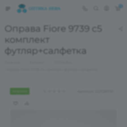
0
Оправа Fiore 9739 c5
комплект
футляр+салфетка
—
—
—
Главная
Каталог
ОПРАВЫ
Оправа Fiore 9739 c5 комплект футляр+салфетка
Новинка
Артикул:
02026056