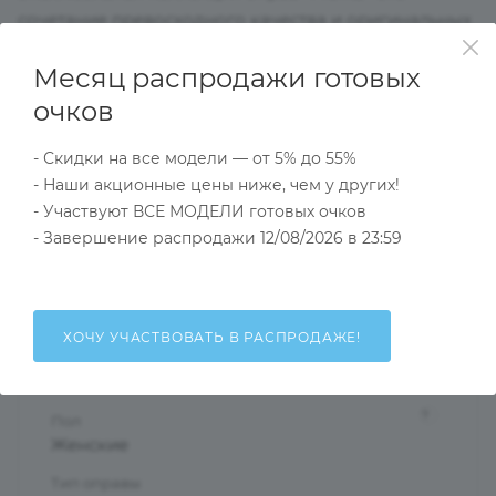
сочетание превосходного качества и оригинальных
моделей,выдержанных в духе актуальных модных
Месяц распродажи готовых
тенденций подойдут даже самым взыскательным
клиентам.Выглядеть стильно и в соответствии с
очков
модой помогут оправы нашей коллекции.
- Скидки на все модели — от 5% до 55%
- Наши акционные цены ниже, чем у других!
Характеристики
- Участвуют ВСЕ МОДЕЛИ готовых очков
- Завершение распродажи 12/08/2026 в 23:59
Тип товара
Оправа
ХОЧУ УЧАСТВОВАТЬ В РАСПРОДАЖЕ!
?
Основной цвет
Бордовый
?
Пол
Женские
Тип оправы