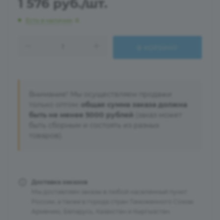
1 576
руб.
/шт.
Есть в наличии
: 8
В КОРЗИНУ
Внимание! Мы осуществляем продажи
только оптом:
общая сумма заказа должна
быть не менее 5000 рублей
(заказ может
быть сборным и состоять из разных
товаров).
Доставка заказов
Мы доставляем заказы в любой населенный пункт
России, а также в города стран Таможенного Союза:
Армению, Беларусь, Казахстан и Кыргызстан.