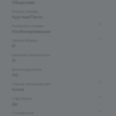
Ободковая
Форма оправы
Круглые/Панто
?
Материал оправы
Комбинированная
?
Проем ободка
51
Ширина переносицы
21
Длина заушника
142
?
Страна производства
Китай
?
С футляром
Да
?
С салфеткой