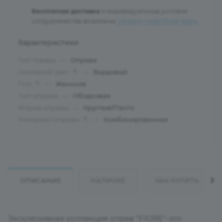
Бесплатная доставка
и индивидуальные условия
сотрудничества возможны:
узнайте подробнее здесь
.
Характеристики
Тип товара
—
Оправа
Основной цвет
—
Бордовый
?
Пол
—
Женские
?
Тип оправы
—
Ободковая
Форма оправы
—
Круглые/Панто
Материал оправы
—
Комбинированная
?
ОПИСАНИЕ
НАЛИЧИЕ
КАК КУПИТЬ
Эксклюзивная коллекция оправ "FIORE"-это