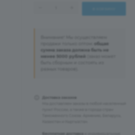
В КОРЗИНУ
Внимание! Мы осуществляем
продажи только оптом:
общая
сумма заказа должна быть не
менее 5000 рублей
(заказ может
быть сборным и состоять из
разных товаров).
Доставка заказов
Мы доставляем заказы в любой населенный
пункт России, а также в города стран
Таможенного Союза: Армению, Беларусь,
Казахстан и Кыргызстан.
Бесплатная доставка
и индивидуальные