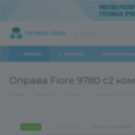
Каталог
Новинки
Скидки и акц
Оправа Fiore 9780 c2 ко
—
—
—
Главная
Каталог
ОПРАВЫ
Оправа Fiore 9780 
Новинка
Артикул:
02026059