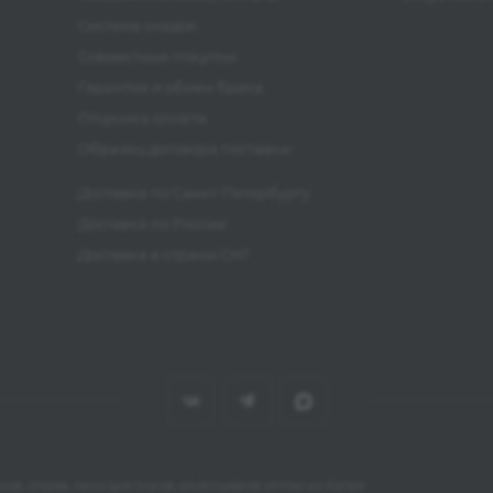
Система скидок
Совместные покупки
Гарантия и обмен брака
Отсрочка оплаты
Образец договора поставки
Доставка по Санкт-Петербургу
Доставка по России
Доставка в страны СНГ
ов, оправ, линз для очков, аксессуаров оптом из Китая