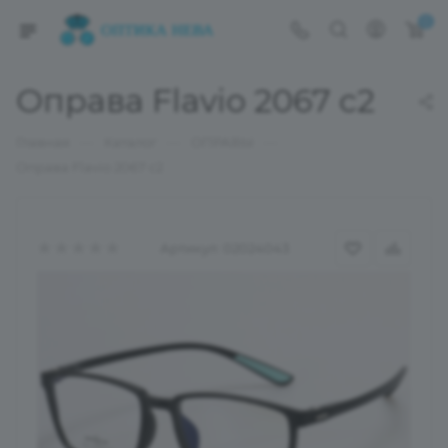
0
Оправа Flavio 2067 c2
—
—
—
Главная
Каталог
ОПРАВЫ
Оправа Flavio 2067 c2
Артикул:
02024043