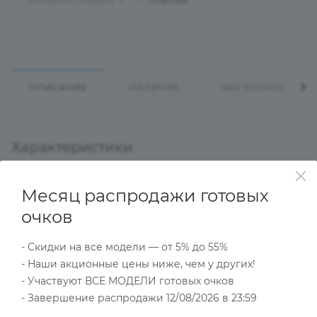
Материал оправы
—
Пластик
?
ОПИСАНИЕ
НАЛИЧИЕ
КАК КУПИТЬ
Характеристики
Месяц распродажи готовых
Тип товара
очков
Оправа
?
Основной цвет
- Скидки на все модели — от 5% до 55%
Черный
- Наши акционные цены ниже, чем у других!
?
- Участвуют ВСЕ МОДЕЛИ готовых очков
Пол
Унисекс
- Завершение распродажи 12/08/2026 в 23:59