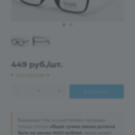
449
руб.
/шт.
Есть в наличии
: 16
В КОРЗИНУ
Внимание! Мы осуществляем продажи
только оптом:
общая сумма заказа должна
быть не менее 5000 рублей
(заказ может