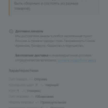
быть сборным и состоять из разных
товаров).
Доставка заказов
Мы доставляем заказы в любой населенный пункт
России, а также в города стран Таможенного Союза:
Армению, Беларусь, Казахстан и Кыргызстан.
Бесплатная доставка
и индивидуальные условия
сотрудничества возможны:
узнайте подробнее здесь
.
Характеристики
Тип товара
—
Оправа
Основной цвет
—
Черный
?
Пол
—
Унисекс
?
Тип оправы
—
Ободковая
Форма оправы
—
Прямоугольная