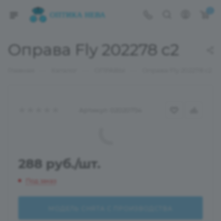
0
Оправа Fly 202278 с2
—
—
—
Главная
Каталог
ОПРАВЫ
Оправа Fly 202278 с2
Артикул:
02020754
288
руб.
/шт.
Под заказ
МОДЕЛЬ СНЯТА С ПРОИЗВОДСТВА