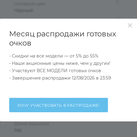
?
Основной цвет
Черный
?
Пол
Женские
Месяц распродажи готовых
Тип оправы
очков
Ободковая
Форма оправы
- Скидки на все модели — от 5% до 55%
Бабочки/Стрекозы
- Наши акционные цены ниже, чем у других!
- Участвуют ВСЕ МОДЕЛИ готовых очков
?
Материал оправы
- Завершение распродажи 12/08/2026 в 23:59
Пластик
?
Проем ободка
55
ХОЧУ УЧАСТВОВАТЬ В РАСПРОДАЖЕ!
Ширина переносицы
17
Длина заушника
146