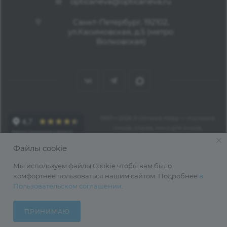
opticaneva@opticaneva.ru
Санкт-Петербург, 192102,
ул.Касимовская, д.5 (метро
Волковская)
1997—2026 © Оптика Нева — поставка
очков, оправ, линз для очков,
аксессуаров оптом из Китая
Файлы cookie
Мы используем файлы Cookie чтобы вам было
комфортнее пользоваться нашим сайтом. Подробнее
в
Пользовательском соглашении
.
ПРИНИМАЮ