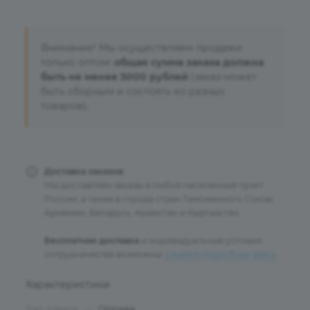
Внимание! Мы осуществляем продажи
только оптом:
общая сумма заказа должна
быть не менее 5000 рублей
(заказ может
быть сборным и состоять из разных
товаров).
Доставка заказов
Мы доставляем заказы в любой населенный пункт
России, а также в города стран Таможенного Союза:
Армению, Беларусь, Казахстан и Кыргызстан.
Бесплатная доставка
и индивидуальные условия
сотрудничества возможны:
узнайте подробнее здесь
.
Характеристики
Тип товара
—
Оправа