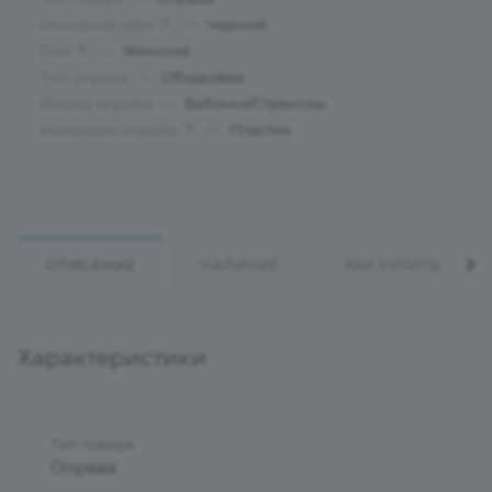
Основной цвет
—
Черный
?
Пол
—
Женские
?
Тип оправы
—
Ободковая
Форма оправы
—
Бабочки/Стрекозы
Материал оправы
—
Пластик
?
ОПИСАНИЕ
НАЛИЧИЕ
КАК КУПИТЬ
Характеристики
Тип товара
Оправа