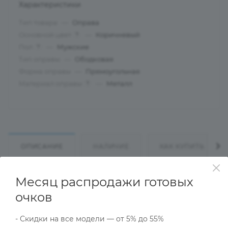
Характеристики
Тип товара
—
Оправа
Основной цвет
—
Коричневый
?
Пол
—
Мужские
?
Тип оправы
—
Ободковая
Форма оправы
—
Прямоугольная
Материал оправы
—
Металл
?
ОПИСАНИЕ
НАЛИЧИЕ
КАК КУПИТЬ
Месяц распродажи готовых
Характеристики
очков
- Скидки на все модели — от 5% до 55%