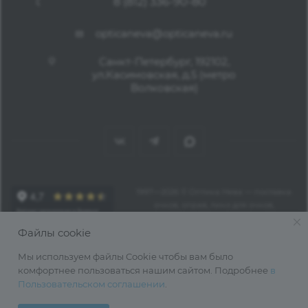
8 (812) 336-90-80
opticaneva@opticaneva.ru
Санкт-Петербург, 192102,
ул.Касимовская, д.5 (метро
Волковская)
1997—2026 © Оптика Нева — поставка
очков, оправ, линз для очков,
аксессуаров оптом из Китая
Файлы cookie
Мы используем файлы Cookie чтобы вам было
комфортнее пользоваться нашим сайтом. Подробнее
в
Пользовательском соглашении
.