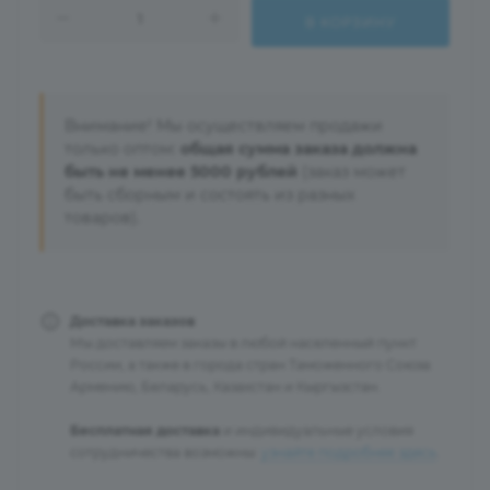
В КОРЗИНУ
Внимание! Мы осуществляем продажи
только оптом:
общая сумма заказа должна
быть не менее 5000 рублей
(заказ может
быть сборным и состоять из разных
товаров).
Доставка заказов
Мы доставляем заказы в любой населенный пункт
России, а также в города стран Таможенного Союза:
Армению, Беларусь, Казахстан и Кыргызстан.
Бесплатная доставка
и индивидуальные условия
сотрудничества возможны:
узнайте подробнее здесь
.