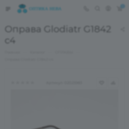
0
Оправа Glodiatr G1842
с4
—
—
—
Главная
Каталог
ОПРАВЫ
Оправа Glodiatr G1842 с4
Артикул:
02025983