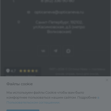
8 (812) 336-90-80
opticaneva@opticaneva.ru
Санкт-Петербург, 192102,
ул.Касимовская, д.5 (метро
Волковская)
1997—2026 © Оптика Нева — поставка
очков, оправ, линз для очков,
аксессуаров оптом из Китая
Файлы cookie
Мы используем файлы Cookie чтобы вам было
комфортнее пользоваться нашим сайтом. Подробнее
в
Пользовательском соглашении
.