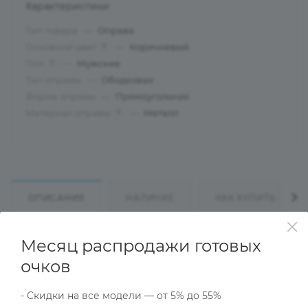
Характеристики
Тип товара
—
Оправа
Основной цвет
—
Коричневый
?
Пол
—
Мужские
?
Тип оправы
—
Ободковая
Форма оправы
—
Прямоугольная
Материал оправы
—
Металл
?
ОПИСАНИЕ
НАЛИЧИЕ
КАК КУПИТЬ
Месяц распродажи готовых
Характеристики
очков
- Скидки на все модели — от 5% до 55%