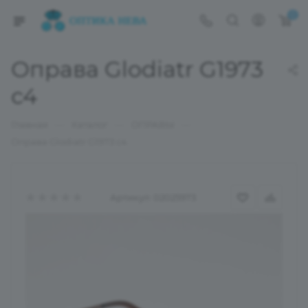
0
Оправа Glodiatr G1973
с4
—
—
—
Главная
Каталог
ОПРАВЫ
Оправа Glodiatr G1973 с4
Артикул:
02025973