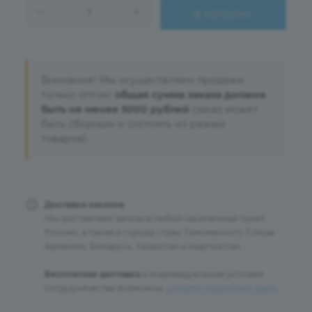
В КОРЗИНУ
Внимание! Мы осуществляем продажи
только оптом:
общая сумма заказа должна
быть не менее 5000 рублей
(заказ может
быть сборным и состоять из разных
товаров).
Доставка заказов
Мы доставляем заказы в любой населенный пункт
России, а также в города стран Таможенного Союза:
Армению, Беларусь, Казахстан и Кыргызстан.
Бесплатная доставка
и индивидуальные условия
сотрудничества возможны:
узнайте подробнее здесь
.