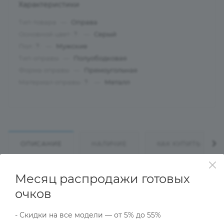
Характеристики
Тип товара
—
Оправа
Основной цвет
—
Серый
?
Пол
—
Мужские
?
Тип оправы
—
Полуободковая
Форма оправы
—
Прямоугольная
Материал оправы
—
Металл
?
ОПИСАНИЕ
НАЛИЧИЕ
КАК КУПИТЬ
Месяц распродажи готовых
Характеристики
очков
- Скидки на все модели — от 5% до 55%