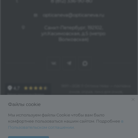
8 (812) 336-90-80
opticaneva@opticaneva.ru
Санкт-Петербург, 192102,
ул.Касимовская, д.5 (метро
Волковская)
1997—2026 © Оптика Нева — поставка
очков, оправ, линз для очков,
аксессуаров оптом из Китая
Файлы cookie
Мы используем файлы Cookie чтобы вам было
комфортнее пользоваться нашим сайтом. Подробнее
в
Пользовательском соглашении
.