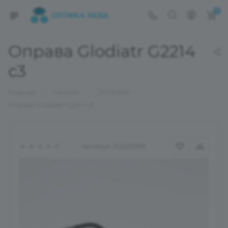
0
Оправа Glodiatr G2214
с3
—
—
—
Главная
Каталог
ОПРАВЫ
Оправа Glodiatr G2214 с3
Артикул:
02025999