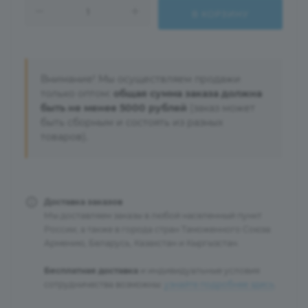
В КОРЗИНУ
Внимание! Мы осуществляем продажи
только оптом:
общая сумма заказа должна
быть не менее 5000 рублей
(заказ может
быть сборным и состоять из разных
товаров).
Доставка заказов
Мы доставляем заказы в любой населенный пункт
России, а также в города стран Таможенного Союза:
Армению, Беларусь, Казахстан и Кыргызстан.
Бесплатная доставка
и индивидуальные условия
сотрудничества возможны:
узнайте подробнее здесь
.