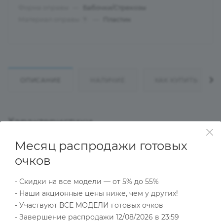
Форма оправы
—
Бабочки/Стрекозы
Материал оправы
—
Пластик
?
ОПИСАНИЕ
НАЛИЧИЕ
КАК КУПИТЬ
Характеристики
Месяц распродажи готовых
очков
Тип товара
Оправа
- Скидки на все модели — от 5% до 55%
?
Основной цвет
- Наши акционные цены ниже, чем у других!
Коричневый
- Участвуют ВСЕ МОДЕЛИ готовых очков
?
Пол
- Завершение распродажи 12/08/2026 в 23:59