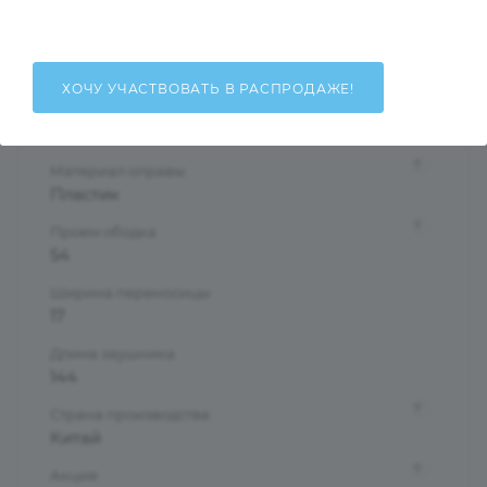
Женские
Тип оправы
Ободковая
ХОЧУ УЧАСТВОВАТЬ В РАСПРОДАЖЕ!
Форма оправы
Бабочки/Стрекозы
?
Материал оправы
Пластик
?
Проем ободка
54
Ширина переносицы
17
Длина заушника
144
?
Страна производства
Китай
?
Акция