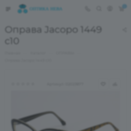
0
Оправа Jacopo 1449
c10
—
—
—
Главная
Каталог
ОПРАВЫ
Оправа Jacopo 1449 c10
Артикул:
02023877