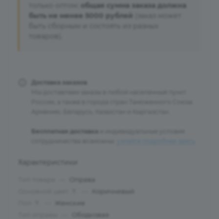
только оптом:
общая сумма заказа должна
быть не менее 5000 рублей
(заказ может
быть сборным и состоять из разных
товаров).
Доставка заказов
Мы доставляем заказы в любой населенный пункт
России, а также в города стран Таможенного Союза:
Армению, Беларусь, Казахстан и Кыргызстан.
Бесплатная доставка
и индивидуальные условия
сотрудничества возможны:
узнайте подробнее здесь
.
Характеристики
Тип товара
—
Оправа
Основной цвет
—
Коричневый
?
Пол
—
Женские
?
Тип оправы
—
Ободковая