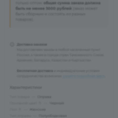
только оптом:
общая сумма заказа должна
быть не менее 5000 рублей
(заказ может
быть сборным и состоять из разных
товаров).
Доставка заказов
Мы доставляем заказы в любой населенный пункт
России, а также в города стран Таможенного Союза:
Армению, Беларусь, Казахстан и Кыргызстан.
Бесплатная доставка
и индивидуальные условия
сотрудничества возможны:
узнайте подробнее здесь
.
Характеристики
Тип товара
—
Оправа
Основной цвет
—
Черный
?
Пол
—
Женские
?
Тип оправы
—
Полуободковая