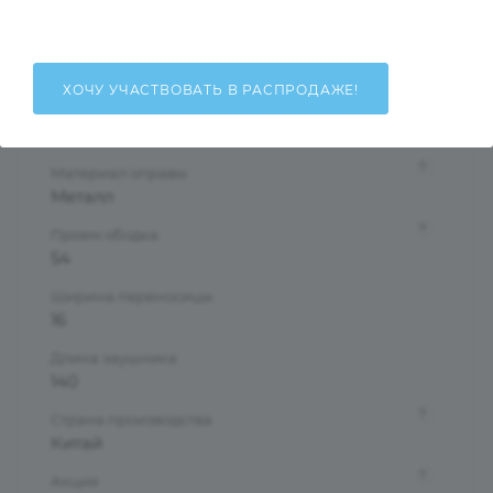
Женские
Тип оправы
Полуободковая
ХОЧУ УЧАСТВОВАТЬ В РАСПРОДАЖЕ!
Форма оправы
Бабочки/Стрекозы
?
Материал оправы
Металл
?
Проем ободка
54
Ширина переносицы
16
Длина заушника
140
?
Страна производства
Китай
?
Акция