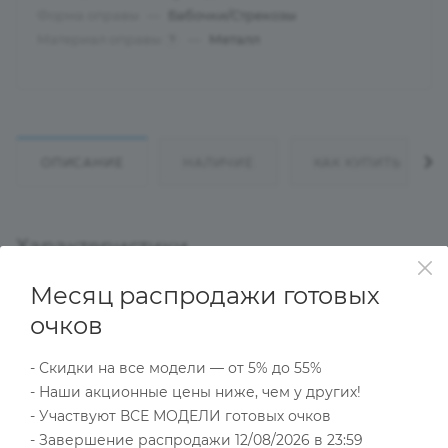
Форма оправы
—
Бабочки/Стрекозы
Материал оправы
—
Металл
?
ОПИСАНИЕ
НАЛИЧИЕ
КАК КУПИТЬ
Характеристики
Месяц распродажи готовых
очков
Тип товара
Оправа
- Скидки на все модели — от 5% до 55%
?
Основной цвет
- Наши акционные цены ниже, чем у других!
Черный
- Участвуют ВСЕ МОДЕЛИ готовых очков
?
Пол
- Завершение распродажи 12/08/2026 в 23:59