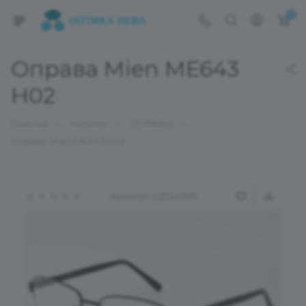
0
Оправа Mien ME643
H02
—
—
—
Главная
Каталог
ОПРАВЫ
Оправа Mien ME643 H02
Артикул:
02024990