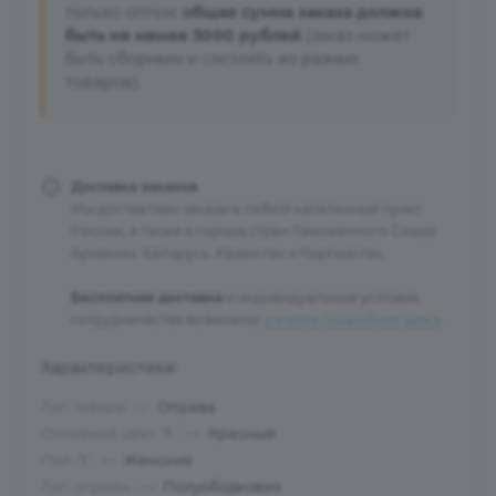
только оптом:
общая сумма заказа должна
быть не менее 5000 рублей
(заказ может
быть сборным и состоять из разных
товаров).
Доставка заказов
Мы доставляем заказы в любой населенный пункт
России, а также в города стран Таможенного Союза:
Армению, Беларусь, Казахстан и Кыргызстан.
Бесплатная доставка
и индивидуальные условия
сотрудничества возможны:
узнайте подробнее здесь
.
Характеристики
Тип товара
—
Оправа
Основной цвет
—
Красный
?
Пол
—
Женские
?
Тип оправы
—
Полуободковая