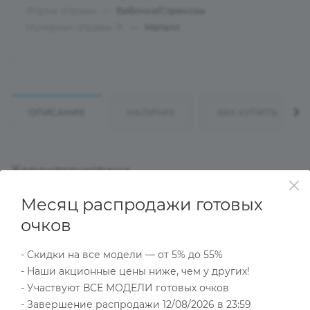
Форма оправы
—
Бабочки/Стрекозы
Материал оправы
—
Металл
?
ОПИСАНИЕ
НАЛИЧИЕ
КАК КУПИТЬ
Характеристики
Месяц распродажи готовых
очков
Тип товара
Оправа
- Скидки на все модели — от 5% до 55%
?
Основной цвет
- Наши акционные цены ниже, чем у других!
Красный
- Участвуют ВСЕ МОДЕЛИ готовых очков
?
Пол
- Завершение распродажи 12/08/2026 в 23:59