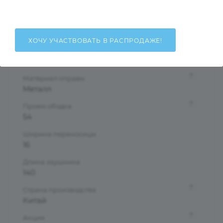
Женские
Тип оправы
Полуободковая
ХОЧУ УЧАСТВОВАТЬ В РАСПРОДАЖЕ!
Форма оправы
Бабочки/Стрекозы
?
Материал оправы
Металл
?
Проем ободка
54
Ширина переносицы
16
Длина заушника
140
?
Страна производства
Китай
?
Акция