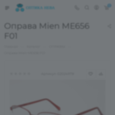
0
Оправа Mien ME656
F01
—
—
—
Главная
Каталог
ОПРАВЫ
Оправа Mien ME656 F01
Артикул:
02024978