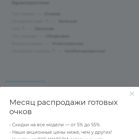
Характеристики
Тип товара
—
Оправа
Основной цвет
—
Зеленый
?
Пол
—
Женские
?
Тип оправы
—
Ободковая
Форма оправы
—
Многогранник
Материал оправы
—
Комбинированная
?
ОПИСАНИЕ
НАЛИЧИЕ
КАК КУПИТЬ
Месяц распродажи готовых
очков
Характеристики
- Скидки на все модели — от 5% до 55%
- Наши акционные цены ниже, чем у других!