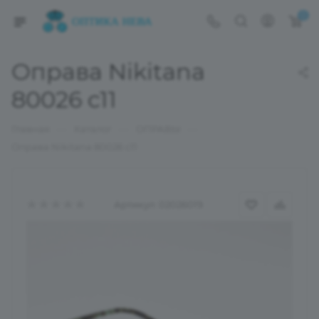
0
Оправа Nikitana
80026 c11
—
—
—
Главная
Каталог
ОПРАВЫ
Оправа Nikitana 80026 c11
Артикул:
02026019