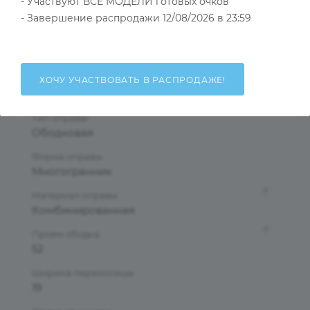
- Участвуют ВСЕ МОДЕЛИ готовых очков
Тип товара
Оправа
- Завершение распродажи 12/08/2026 в 23:59
?
Основной цвет
Зеленый
?
Пол
ХОЧУ УЧАСТВОВАТЬ В РАСПРОДАЖЕ!
Женские
Тип оправы
Ободковая
Форма оправы
Многогранник
?
Материал оправы
Комбинированная
?
Проем ободка
52
Ширина переносицы
19