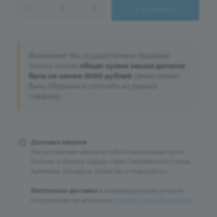
В КОРЗИНУ
Внимание! Мы осуществляем продажи
только оптом:
общая сумма заказа должна
быть не менее 5000 рублей
(заказ может
быть сборным и состоять из разных
товаров).
Доставка заказов
Мы доставляем заказы в любой населенный пункт
России, а также в города стран Таможенного Союза:
Армению, Беларусь, Казахстан и Кыргызстан.
Бесплатная доставка
и индивидуальные условия
сотрудничества возможны:
узнайте подробнее здесь
.