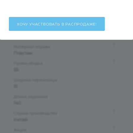
Женские
Тип оправы
Ободковая
ХОЧУ УЧАСТВОВАТЬ В РАСПРОДАЖЕ!
Форма оправы
Бабочки/Стрекозы
?
Материал оправы
Пластик
?
Проем ободка
55
Ширина переносицы
15
Длина заушника
140
?
Страна производства
Китай
?
Акция