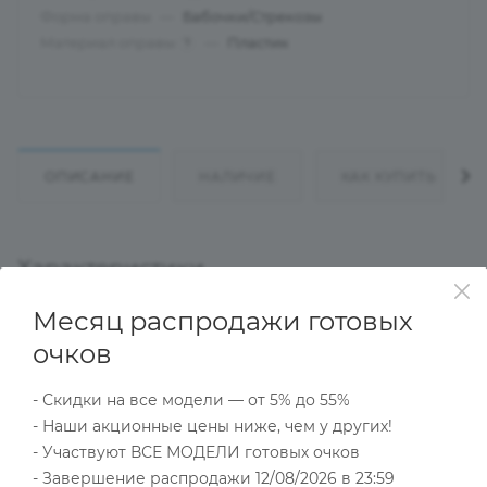
Форма оправы
—
Бабочки/Стрекозы
Материал оправы
—
Пластик
?
ОПИСАНИЕ
НАЛИЧИЕ
КАК КУПИТЬ
Характеристики
Месяц распродажи готовых
очков
Тип товара
Оправа
- Скидки на все модели — от 5% до 55%
?
Основной цвет
- Наши акционные цены ниже, чем у других!
Прозрачный
- Участвуют ВСЕ МОДЕЛИ готовых очков
?
Пол
- Завершение распродажи 12/08/2026 в 23:59