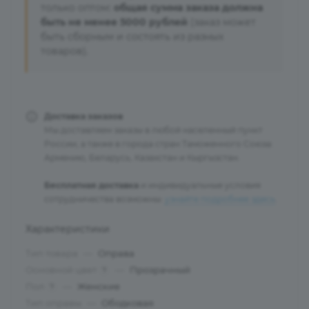
только оптом:
общая сумма заказа должна
быть не менее 5000 рублей
(заказ может
быть сборным и состоять из разных
товаров).
Доставка заказов
Мы доставляем заказы в любой населенный пункт
России, а также в города стран Таможенного Союза:
Армению, Беларусь, Казахстан и Кыргызстан.
Бесплатная доставка
и индивидуальные условия
сотрудничества возможны:
узнайте подробнее здесь
.
Характеристики
Тип товара
—
Оправа
Основной цвет
—
Прозрачный
?
Пол
—
Женские
?
Тип оправы
—
Ободковая