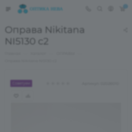
0
Оправа Nikitana
NI5130 c2
—
—
—
Главная
Каталог
ОПРАВЫ
Оправа Nikitana NI5130 c2
Советуем
Артикул:
02026010