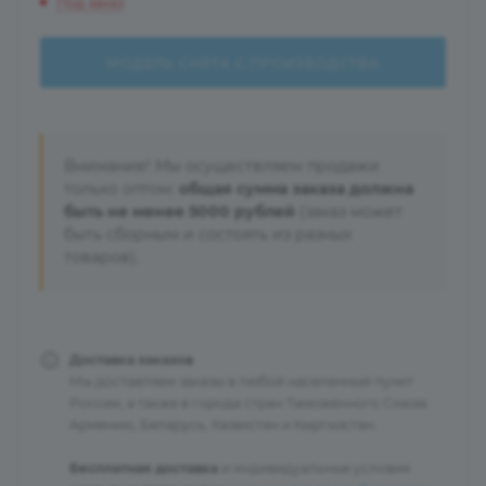
Под заказ
МОДЕЛЬ СНЯТА С ПРОИЗВОДСТВА
Внимание! Мы осуществляем продажи
только оптом:
общая сумма заказа должна
быть не менее 5000 рублей
(заказ может
быть сборным и состоять из разных
товаров).
Доставка заказов
Мы доставляем заказы в любой населенный пункт
России, а также в города стран Таможенного Союза:
Армению, Беларусь, Казахстан и Кыргызстан.
Бесплатная доставка
и индивидуальные условия