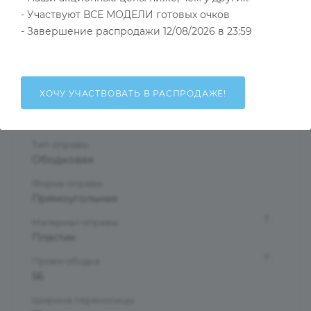
- Участвуют ВСЕ МОДЕЛИ готовых очков
Тип товара
- Завершение распродажи 12/08/2026 в 23:59
Оправа
?
Основной цвет
Черный
ХОЧУ УЧАСТВОВАТЬ В РАСПРОДАЖЕ!
?
Пол
Мужские
Тип оправы
Ободковая
Форма оправы
Прямоугольная
?
Материал оправы
Пластик
?
Проем ободка
56
Ширина переносицы