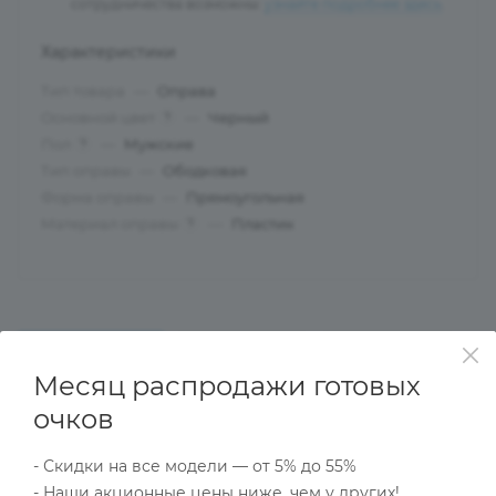
сотрудничества возможны:
узнайте подробнее здесь
.
Характеристики
Тип товара
—
Оправа
Основной цвет
—
Черный
?
Пол
—
Мужские
?
Тип оправы
—
Ободковая
Форма оправы
—
Прямоугольная
Материал оправы
—
Пластик
?
ОПИСАНИЕ
НАЛИЧИЕ
КАК КУПИТЬ
Месяц распродажи готовых
очков
Характеристики
- Скидки на все модели — от 5% до 55%
- Наши акционные цены ниже, чем у других!