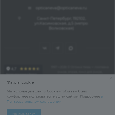
opticaneva@opticaneva.ru
Санкт-Петербург, 192102,
ул.Касимовская, д.5 (метро
Волковская)
1997—2026 © Оптика Нева — поставка
очков, оправ, линз для очков,
аксессуаров оптом из Китая
Файлы cookie
Мы используем файлы Cookie чтобы вам было
комфортнее пользоваться нашим сайтом. Подробнее
в
Пользовательском соглашении
.
ПРИНИМАЮ