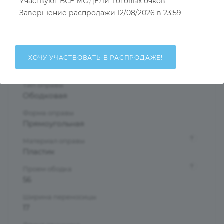
- Участвуют ВСЕ МОДЕЛИ готовых очков
Тип товара
Оправа
- Завершение распродажи 12/08/2026 в 23:59
?
Основной цвет
Черный
?
Пол
ХОЧУ УЧАСТВОВАТЬ В РАСПРОДАЖЕ!
Мужские
Тип оправы
Ободковая
Форма оправы
Прямоугольная
?
Материал оправы
Пластик
?
Проем ободка
56
Ширина переносицы
17