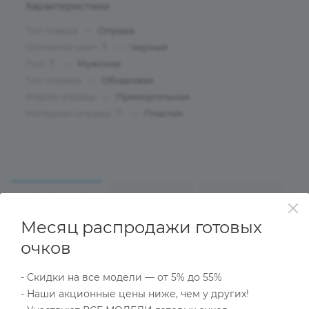
Характеристики
Тип товара
—
Оправа
Основной цвет
—
Черный
?
Пол
—
Мужские
?
Тип оправы
—
Ободковая
Форма оправы
—
Прямоугольная
Материал оправы
—
Пластик
?
ОПИСАНИЕ
НАЛИЧИЕ
КАК КУПИТЬ
Месяц распродажи готовых
очков
Характеристики
- Скидки на все модели — от 5% до 55%
- Наши акционные цены ниже, чем у других!