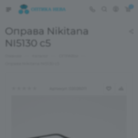
0
Оправа Nikitana
NI5130 c5
—
—
—
Главная
Каталог
ОПРАВЫ
Оправа Nikitana NI5130 c5
Артикул:
02026011