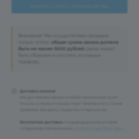
МОДЕЛЬ СНЯТА С ПРОИЗВОДСТВА
Внимание! Мы осуществляем продажи
только оптом:
общая сумма заказа должна
быть не менее 5000 рублей
(заказ может
быть сборным и состоять из разных
товаров).
Доставка заказов
Мы доставляем заказы в любой населенный пункт
России, а также в города стран Таможенного Союза:
Армению, Беларусь, Казахстан и Кыргызстан.
Бесплатная доставка
и индивидуальные условия
сотрудничества возможны:
узнайте подробнее здесь
.