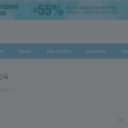
ии
Прайс
Как купить
Доставка
Ко
c4
8332 c4