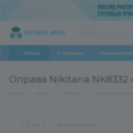
Каталог
Новинки
Скидки и акц
Оправа Nikitana NK8332 
—
—
—
Главная
Каталог
ОПРАВЫ
Оправа Nikitana NK
Артикул:
02020549