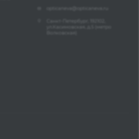
opticaneva@opticaneva.ru
Санкт-Петербург, 192102,
ул.Касимовская, д.5 (метро
Волковская)