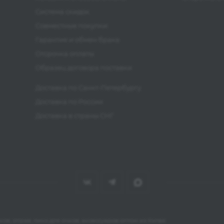
Система скидок
Совместные покупки
Гарантия и обмен брака
Отсрочка оплаты
Образец договора поставки
Доставка по Санкт-Петербургу
Доставка по России
Доставка в страны СНГ
ов, оправ, линз для очков, аксессуаров оптом из Китая