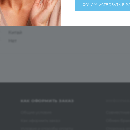
54
15
143
Китай
Нет
КАК ОФОРМИТЬ ЗАКАЗ
ИНФОРМА
Общие условия
Совместные
Как оформить заказ
Обмен бра
Условия и способы оплаты
Отсрочка о