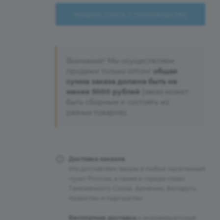
МОДЕЛЬ СНЯТА С ПРОИЗВОДСТВА
Внимание! Мы осуществляем
продажи только оптом:
общая
сумма заказа должна быть не
менее 5000 рублей
(заказ может
быть сборным и состоять из
разных товаров).
Доставка заказов
Мы доставляем заказы в любой населенный
пункт России, а также в города стран
Таможенного Союза: Армению, Беларусь,
Казахстан и Кыргызстан.
Бесплатная доставка
и индивидуальные