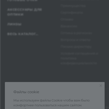
Преимущества
АКСЕССУАРЫ ДЛЯ
Сертификаты
ОПТИКИ
Отзывы
ЛИНЗЫ
Вакансии
Оптика в регионах
ВЕСЬ КАТАЛОГ...
Вопросы и ответы
Письмо директору
Условия соглашения и
политика
конфиденциальности
Файлы cookie
Мы используем файлы Cookie чтобы вам было
комфортнее пользоваться нашим сайтом.
1997—2026 © Оптика Нева — поставка очк