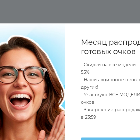
ОПЛАТА
ДОСТАВКА
ОПТОВЫЕ (СБОРНЫЕ) ЗАКАЗ
Месяц распро
готовых очков
- Скидки на все модели 
55%
- Наши акционные цены 
других!
Оправа
- Участвуют ВСЕ МОДЕЛИ
Золотой
очков
- Завершение распродаж
Женские
в 23:59
Безободковая
Круглые/Панто
Металл