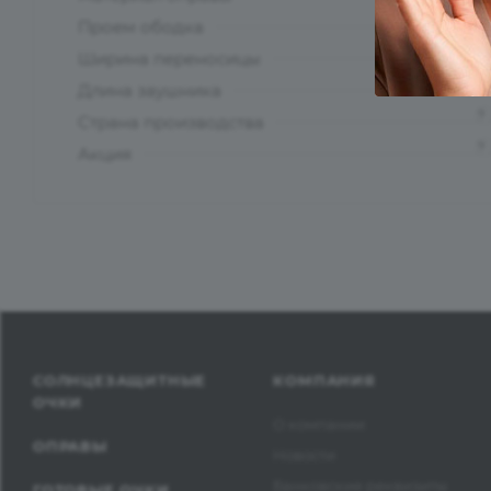
?
Проем ободка
Ширина переносицы
Длина заушника
?
Страна производства
?
Акция
СОЛНЦЕЗАЩИТНЫЕ
КОМПАНИЯ
ОЧКИ
О компании
ОПРАВЫ
Новости
Банковские реквизиты
ГОТОВЫЕ ОЧКИ