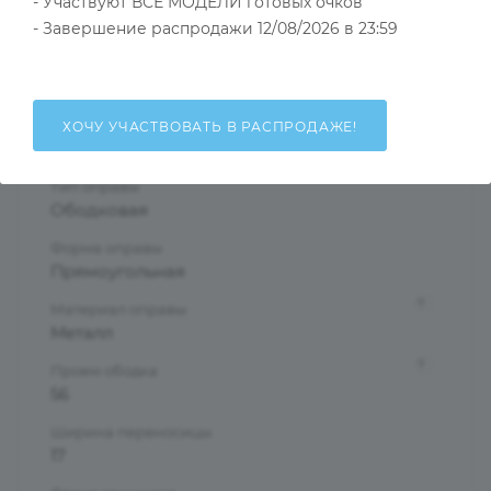
- Участвуют ВСЕ МОДЕЛИ готовых очков
Тип товара
Оправа
- Завершение распродажи 12/08/2026 в 23:59
?
Основной цвет
Серый
?
Пол
ХОЧУ УЧАСТВОВАТЬ В РАСПРОДАЖЕ!
Мужские
Тип оправы
Ободковая
Форма оправы
Прямоугольная
?
Материал оправы
Металл
?
Проем ободка
56
Ширина переносицы
17