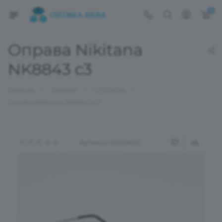
0
Оправа Nikitana
NK8843 c3
—
—
—
Главная
Каталог
ОПРАВЫ
Оправа Nikitana NK8843 c3
Артикул:
02026021