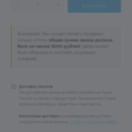
В КОРЗИНУ
Внимание! Мы осуществляем продажи
только оптом:
общая сумма заказа должна
быть не менее 5000 рублей
(заказ может
быть сборным и состоять из разных
товаров).
Доставка заказов
Мы доставляем заказы в любой населенный пункт
России, а также в города стран Таможенного Союза:
Армению, Беларусь, Казахстан и Кыргызстан.
Бесплатная доставка
и индивидуальные условия
сотрудничества возможны:
узнайте подробнее здесь
.