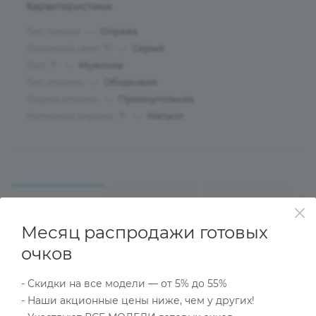
Характеристики
Тип товара
—
Оправа
Основной цвет
—
Серый
?
Пол
—
Мужские
?
Тип оправы
—
Ободковая
Форма оправы
—
Прямоугольная
Материал оправы
—
Металл
?
ОПИСАНИЕ
НАЛИЧИЕ
КАК КУПИТЬ
Месяц распродажи готовых
очков
Характеристики
- Скидки на все модели — от 5% до 55%
- Наши акционные цены ниже, чем у других!