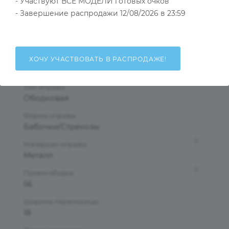
- Участвуют ВСЕ МОДЕЛИ готовых очков
Тип товара
Оправа
- Завершение распродажи 12/08/2026 в 23:59
?
Основной цвет
Черный
?
Пол
ХОЧУ УЧАСТВОВАТЬ В РАСПРОДАЖЕ!
Женские
Тип оправы
Ободковая
Форма оправы
Бабочки/Стрекозы
?
Материал оправы
Металл
?
Проем ободка
56
Ширина переносицы
18