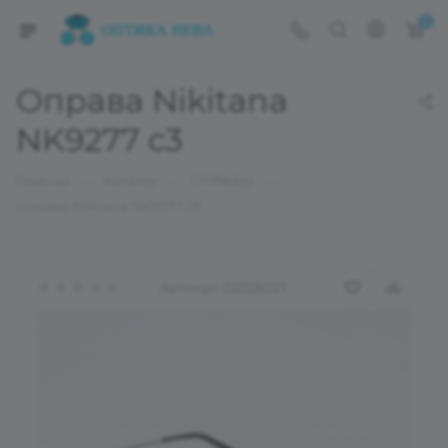
0
Оправа Nikitana
NK9277 c3
—
—
—
Главная
Каталог
ОПРАВЫ
Оправа Nikitana NK9277 c3
Артикул:
02026023