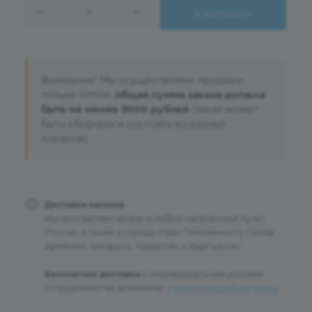
В КОРЗИНУ
Внимание! Мы осуществляем продажи
только оптом:
общая сумма заказа должна
быть не менее 5000 рублей
(заказ может
быть сборным и состоять из разных
товаров).
Доставка заказов
Мы доставляем заказы в любой населенный пункт
России, а также в города стран Таможенного Союза:
Армению, Беларусь, Казахстан и Кыргызстан.
Бесплатная доставка
и индивидуальные условия
сотрудничества возможны:
узнайте подробнее здесь
.