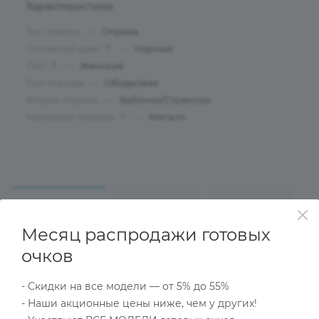
Характеристики
Тип товара
—
Оправа
Основной цвет
—
Черный
?
Пол
—
Женские
?
Тип оправы
—
Ободковая
Форма оправы
—
Бабочки/Стрекозы
Материал оправы
—
Металл
?
ОПИСАНИЕ
НАЛИЧИЕ
КАК КУПИТЬ
Месяц распродажи готовых
очков
Характеристики
- Скидки на все модели — от 5% до 55%
- Наши акционные цены ниже, чем у других!