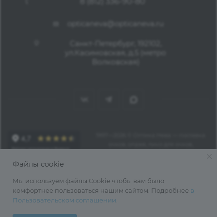
8 (812) 336-90-80
opticaneva@opticaneva.ru
Санкт-Петербург, 192102,
ул.Касимовская, д.5 (метро
Волковская)
1997—2026 © Оптика Нева — поставка
очков, оправ, линз для очков,
аксессуаров оптом из Китая
Файлы cookie
Мы используем файлы Cookie чтобы вам было
комфортнее пользоваться нашим сайтом. Подробнее
в
Пользовательском соглашении
.