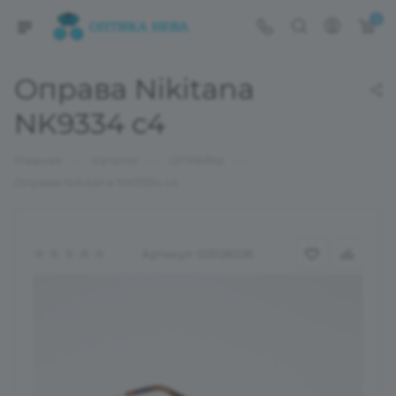
0
Оправа Nikitana
NK9334 c4
—
—
—
Главная
Каталог
ОПРАВЫ
Оправа Nikitana NK9334 c4
Артикул:
02026026