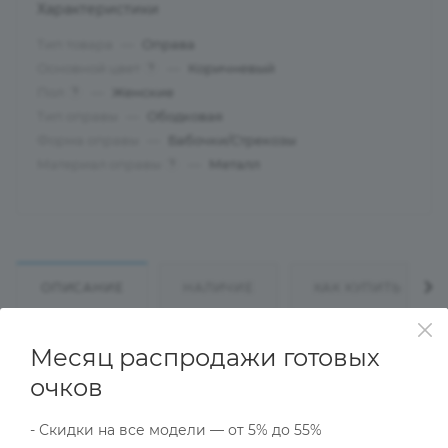
Характеристики
Тип товара
—
Оправа
Основной цвет
—
Коричневый
?
Пол
—
Женские
?
Тип оправы
—
Ободковая
Форма оправы
—
Бабочки/Стрекозы
Материал оправы
—
Металл
?
ОПИСАНИЕ
НАЛИЧИЕ
КАК КУПИТЬ
Месяц распродажи готовых
Характеристики
очков
- Скидки на все модели — от 5% до 55%