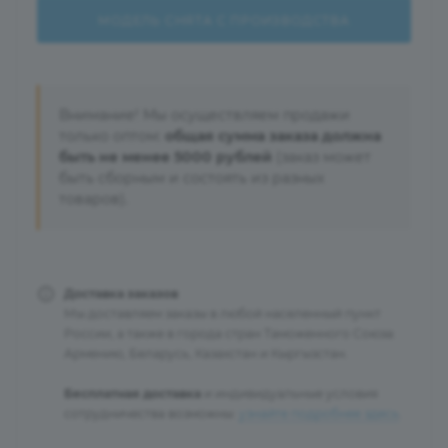
МОДЕЛЬ СНЯТА С ПРОИЗВОДСТВА
Внимание! Мы осуществляем продажи
только оптом:
общая сумма заказа должна
быть не менее 5000 рублей
(заказ может
быть сборным и состоять из разных
товаров).
Доставка заказов
Мы доставляем заказы в любой населенный пункт
России, а также в города стран Таможенного Союза:
Армению, Беларусь, Казахстан и Кыргызстан.
Бесплатная доставка
и индивидуальные условия
сотрудничества возможны:
узнайте подробнее здесь
.