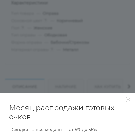
Характеристики
Тип товара
—
Оправа
Основной цвет
—
Коричневый
?
Пол
—
Женские
?
Тип оправы
—
Ободковая
Форма оправы
—
Бабочки/Стрекозы
Материал оправы
—
Металл
?
ОПИСАНИЕ
НАЛИЧИЕ
КАК КУПИТЬ
Месяц распродажи готовых
Характеристики
очков
- Скидки на все модели — от 5% до 55%