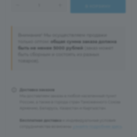
В КОРЗИНУ
Внимание! Мы осуществляем продажи
только оптом:
общая сумма заказа должна
быть не менее 5000 рублей
(заказ может
быть сборным и состоять из разных
товаров).
Доставка заказов
Мы доставляем заказы в любой населенный пункт
России, а также в города стран Таможенного Союза:
Армению, Беларусь, Казахстан и Кыргызстан.
Бесплатная доставка
и индивидуальные условия
сотрудничества возможны:
узнайте подробнее здесь
.