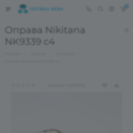
0
Оправа Nikitana
NK9339 c4
—
—
—
Главная
Каталог
ОПРАВЫ
Оправа Nikitana NK9339 c4
Артикул:
02026032