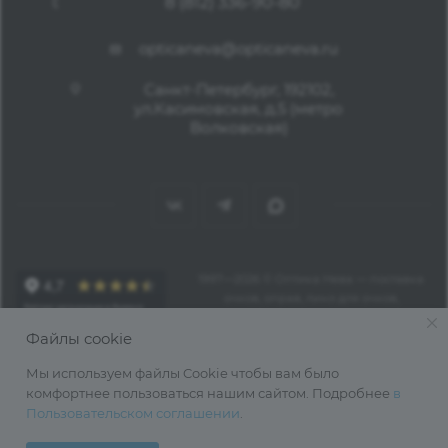
8 (812) 336-90-80
opticaneva@opticaneva.ru
Санкт-Петербург, 192102,
ул.Касимовская, д.5 (метро
Волковская)
1997—2026 © Оптика Нева — поставка
очков, оправ, линз для очков,
аксессуаров оптом из Китая
Файлы cookie
Мы используем файлы Cookie чтобы вам было
комфортнее пользоваться нашим сайтом. Подробнее
в
Пользовательском соглашении
.