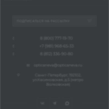
ПОДПИСАТЬСЯ НА РАССЫЛКУ
8 (800) 777-19-70
+7 (981) 968-65-33
8 (812) 336-90-80
opticaneva@opticaneva.ru
Санкт-Петербург, 192102,
ул.Касимовская, д.5 (метро
Волковская)