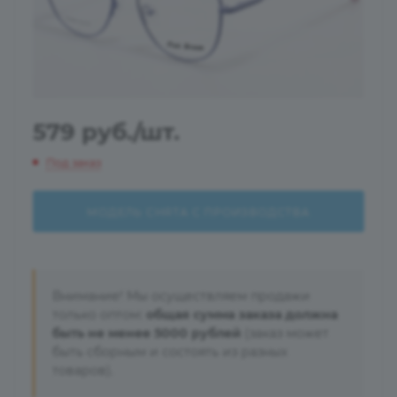
579
руб.
/шт.
Под заказ
МОДЕЛЬ СНЯТА С ПРОИЗВОДСТВА
Внимание! Мы осуществляем продажи
только оптом:
общая сумма заказа должна
быть не менее 5000 рублей
(заказ может
быть сборным и состоять из разных
товаров).