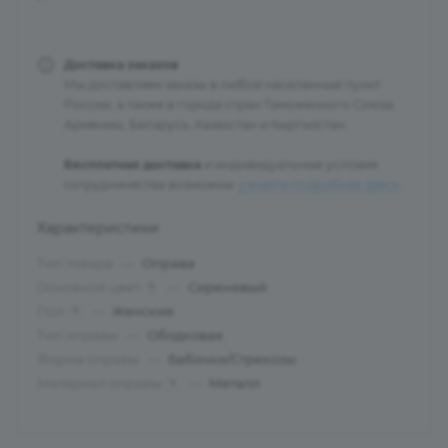
Доставка заказов
Мы доставляем заказы в любой населенный пункт
России, а также в города стран Таможенного Союза:
Армению, Беларусь, Казахстан и Кыргызстан.
Бесплатная доставка
и индивидуальные условия
сотрудничества возможны:
узнайте подробнее здесь
.
Характеристики
Тип товара
—
Оправа
Основной цвет
—
Сиреневый
?
Пол
—
Женские
?
Тип оправы
—
Ободковая
Форма оправы
—
Бабочки/Стрекозы
Материал оправы
—
Металл
?