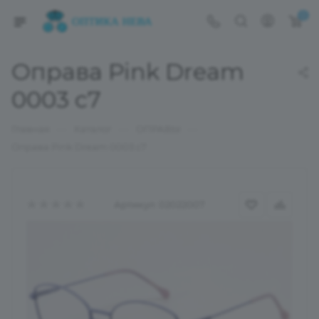
0
Оправа Pink Dream
0003 c7
—
—
—
Главная
Каталог
ОПРАВЫ
Оправа Pink Dream 0003 c7
Артикул:
02022007