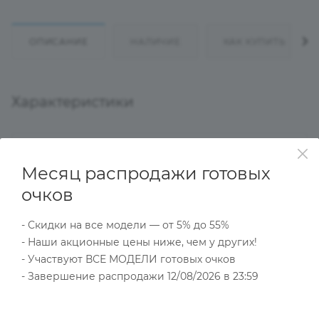
ОПИСАНИЕ
НАЛИЧИЕ
КАК КУПИТЬ
Характеристики
Тип товара
Месяц распродажи готовых
Оправа
очков
?
Основной цвет
Сиреневый
- Скидки на все модели — от 5% до 55%
?
Пол
- Наши акционные цены ниже, чем у других!
Женские
- Участвуют ВСЕ МОДЕЛИ готовых очков
- Завершение распродажи 12/08/2026 в 23:59
Тип оправы
Ободковая
Форма оправы