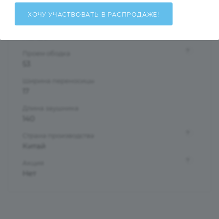
Бабочки/Стрекозы
ХОЧУ УЧАСТВОВАТЬ В РАСПРОДАЖЕ!
?
Материал оправы
Металл
?
Проем ободка
53
Ширина переносицы
17
Длина заушника
140
?
Страна производства
Китай
?
Акция
Нет