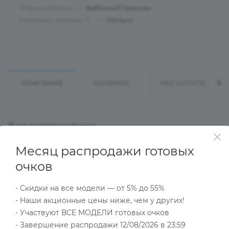
Форма оправы
—
Бабочки/Стрекозы
Материал оправы
—
Металл
?
ОПИСАНИЕ
НАЛИЧИЕ
КАК КУПИТЬ
Характеристики
Месяц распродажи готовых
очков
Тип товара
Оправа
- Скидки на все модели — от 5% до 55%
?
Основной цвет
- Наши акционные цены ниже, чем у других!
Зеленый
- Участвуют ВСЕ МОДЕЛИ готовых очков
?
Пол
- Завершение распродажи 12/08/2026 в 23:59