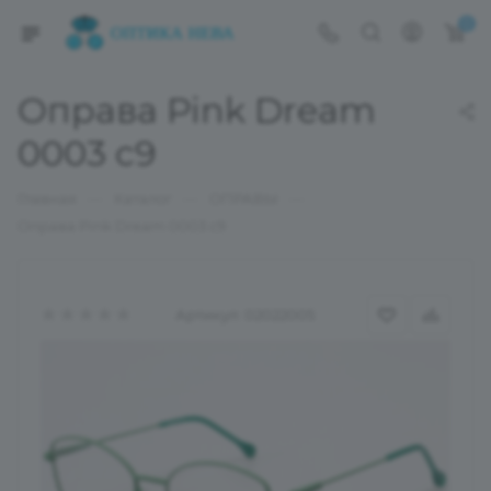
0
Оправа Pink Dream
0003 c9
—
—
—
Главная
Каталог
ОПРАВЫ
Оправа Pink Dream 0003 c9
Артикул:
02022005