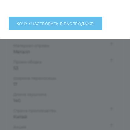
Женские
Тип оправы
Ободковая
ХОЧУ УЧАСТВОВАТЬ В РАСПРОДАЖЕ!
Форма оправы
Бабочки/Стрекозы
?
Материал оправы
Металл
?
Проем ободка
53
Ширина переносицы
17
Длина заушника
140
?
Страна производства
Китай
?
Акция