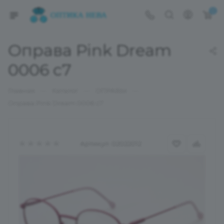
0
Оправа Pink Dream
0006 c7
—
—
—
Главная
Каталог
ОПРАВЫ
Оправа Pink Dream 0006 c7
Артикул:
02022012