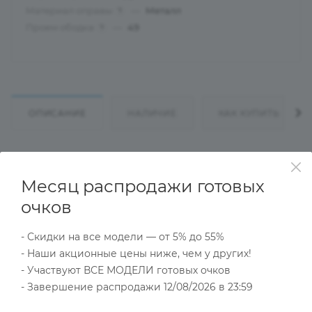
Материал оправы
—
Металл
?
Проем ободка
—
49
?
ОПИСАНИЕ
НАЛИЧИЕ
КАК КУПИТЬ
Характеристики
Месяц распродажи готовых
очков
Тип товара
- Скидки на все модели — от 5% до 55%
Оправа
- Наши акционные цены ниже, чем у других!
?
Пол
- Участвуют ВСЕ МОДЕЛИ готовых очков
Женские
- Завершение распродажи 12/08/2026 в 23:59
Тип оправы