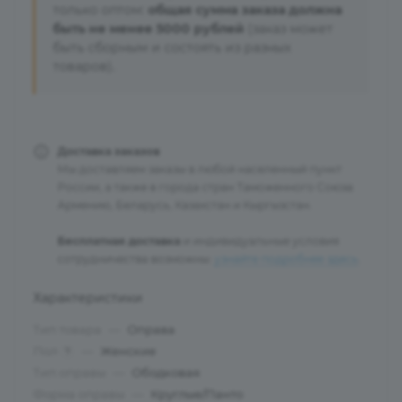
только оптом:
общая сумма заказа должна
быть не менее 5000 рублей
(заказ может
быть сборным и состоять из разных
товаров).
Доставка заказов
Мы доставляем заказы в любой населенный пункт
России, а также в города стран Таможенного Союза:
Армению, Беларусь, Казахстан и Кыргызстан.
Бесплатная доставка
и индивидуальные условия
сотрудничества возможны:
узнайте подробнее здесь
.
Характеристики
Тип товара
—
Оправа
Пол
—
Женские
?
Тип оправы
—
Ободковая
Форма оправы
—
Круглые/Панто