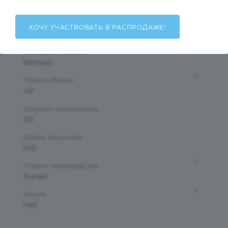
Ободковая
Форма оправы
ХОЧУ УЧАСТВОВАТЬ В РАСПРОДАЖЕ!
Круглые/Панто
?
Материал оправы
Металл
?
Проем ободка
49
Ширина переносицы
20
Длина заушника
140
?
Страна производства
Китай
?
Акция
Нет