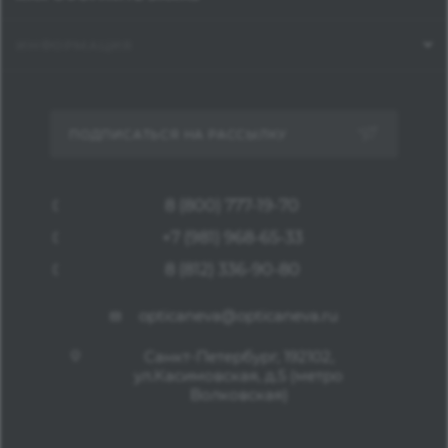
ИНФОРМАЦИЯ
ПОДПИСАТЬСЯ НА РАССЫЛКУ
8 (800) 777-19-70
+7 (981) 968-65-33
8 (812) 336-90-80
opticaneva@opticaneva.ru
Санкт-Петербург, 192102,
ул.Касимовская, д.5 (метро
Волковская)