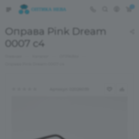
0
Оправа Pink Dream
0007 c4
—
—
—
Главная
Каталог
ОПРАВЫ
Оправа Pink Dream 0007 c4
Артикул:
02026039