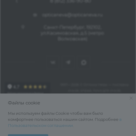
8 (812) 336-90-80
opticaneva@opticaneva.ru
Санкт-Петербург, 192102,
ул.Касимовская, д.5 (метро
Волковская)
1997—2026 © Оптика Нева — поставка
очков, оправ, линз для очков,
аксессуаров оптом из Китая
Файлы cookie
Мы используем файлы Cookie чтобы вам было
комфортнее пользоваться нашим сайтом. Подробнее
в
Пользовательском соглашении
.