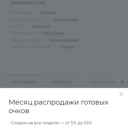
Характеристики
Тип товара
—
Оправа
Основной цвет
—
Коричневый
?
Пол
—
Мужские
?
Тип оправы
—
Ободковая
Форма оправы
—
Прямоугольная
Материал оправы
—
Металл
?
ОПИСАНИЕ
НАЛИЧИЕ
КАК КУПИТЬ
Месяц распродажи готовых
Характеристики
очков
- Скидки на все модели — от 5% до 55%