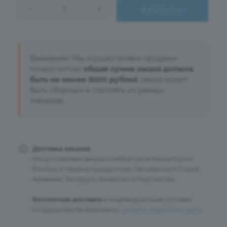
В КОРЗИНУ
Внимание! Мы осуществляем продажи
только оптом:
общая сумма заказа должна
быть не менее 5000 рублей
(заказ может
быть сборным и состоять из разных
товаров).
Доставка заказов
Мы доставляем заказы в любой населенный пункт
России, а также в города стран Таможенного Союза:
Армению, Беларусь, Казахстан и Кыргызстан.
Бесплатная доставка
и индивидуальные условия
сотрудничества возможны:
узнайте подробнее здесь
.