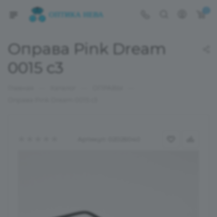
0
Оправа Pink Dream
0015 c3
—
—
—
Главная
Каталог
ОПРАВЫ
Оправа Pink Dream 0015 c3
Артикул:
02026040