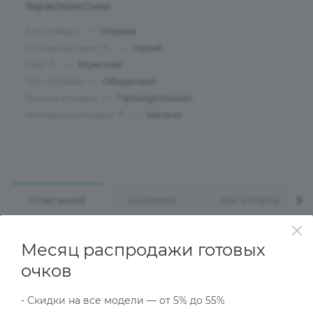
Характеристики
Тип товара
—
Оправа
Основной цвет
—
Серый
?
Пол
—
Мужские
?
Тип оправы
—
Ободковая
Форма оправы
—
Прямоугольная
Материал оправы
—
Металл
?
ОПИСАНИЕ
НАЛИЧИЕ
КАК КУПИТЬ
Месяц распродажи готовых
Характеристики
очков
- Скидки на все модели — от 5% до 55%