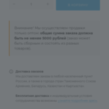
В КОРЗИНУ
Внимание! Мы осуществляем продажи
только оптом:
общая сумма заказа должна
быть не менее 5000 рублей
(заказ может
быть сборным и состоять из разных
товаров).
Доставка заказов
Мы доставляем заказы в любой населенный пункт
России, а также в города стран Таможенного Союза:
Армению, Беларусь, Казахстан и Кыргызстан.
Бесплатная доставка
и индивидуальные условия
сотрудничества возможны:
узнайте подробнее здесь
.