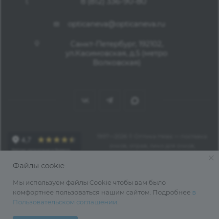
8 (812) 336-90-80
opticaneva@opticaneva.ru
Санкт-Петербург, 192102,
ул.Касимовская, д.5 (метро
Волковская)
1997—2026 © Оптика Нева — поставка
очков, оправ, линз для очков,
аксессуаров оптом из Китая
Файлы cookie
Мы используем файлы Cookie чтобы вам было
комфортнее пользоваться нашим сайтом. Подробнее
в
Пользовательском соглашении
.