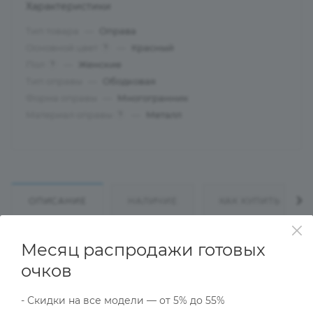
Характеристики
Тип товара
—
Оправа
Основной цвет
—
Красный
?
Пол
—
Женские
?
Тип оправы
—
Ободковая
Форма оправы
—
Многогранник
Материал оправы
—
Металл
?
ОПИСАНИЕ
НАЛИЧИЕ
КАК КУПИТЬ
Месяц распродажи готовых
Характеристики
очков
- Скидки на все модели — от 5% до 55%