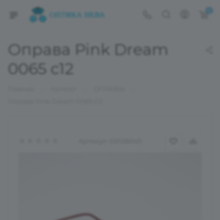
0
Оправа Pink Dream
0065 c12
—
—
—
Главная
Каталог
ОПРАВЫ
Оправа Pink Dream 0065 c12
Артикул:
02026045