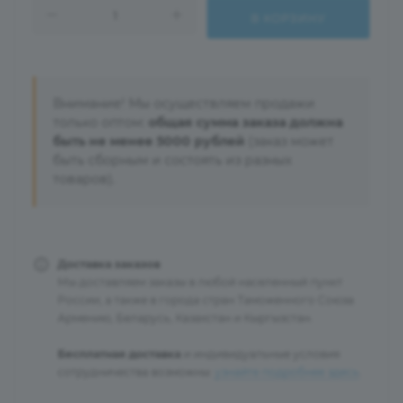
В КОРЗИНУ
Внимание! Мы осуществляем продажи
только оптом:
общая сумма заказа должна
быть не менее 5000 рублей
(заказ может
быть сборным и состоять из разных
товаров).
Доставка заказов
Мы доставляем заказы в любой населенный пункт
России, а также в города стран Таможенного Союза:
Армению, Беларусь, Казахстан и Кыргызстан.
Бесплатная доставка
и индивидуальные условия
сотрудничества возможны:
узнайте подробнее здесь
.