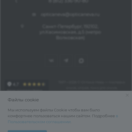
8 (812) 336-90-80
opticaneva@opticaneva.ru
Санкт-Петербург, 192102,
ул.Касимовская, д.5 (метро
Волковская)
1997—2026 © Оптика Нева — поставка
очков, оправ, линз для очков,
аксессуаров оптом из Китая
Файлы cookie
Мы используем файлы Cookie чтобы вам было
комфортнее пользоваться нашим сайтом. Подробнее
в
Пользовательском соглашении
.