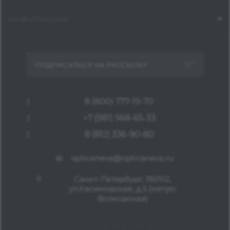
ИНФОРМАЦИЯ
ПОДПИСАТЬСЯ НА РАССЫЛКУ
8 (800) 777-19-70
+7 (981) 968-65-33
8 (812) 336-90-80
opticaneva@opticaneva.ru
Санкт-Петербург, 192102,
ул.Касимовская, д.5 (метро
Волковская)