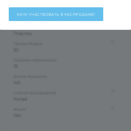
Ободковая
Форма оправы
ХОЧУ УЧАСТВОВАТЬ В РАСПРОДАЖЕ!
Круглые/Панто
?
Материал оправы
Пластик
?
Проем ободка
50
Ширина переносицы
19
Длина заушника
145
?
Страна производства
Китай
?
Акция
Нет