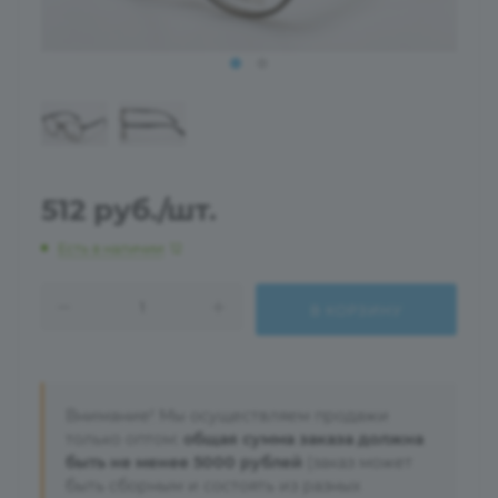
512
руб.
/шт.
Есть в наличии
: 12
В КОРЗИНУ
Внимание! Мы осуществляем продажи
только оптом:
общая сумма заказа должна
быть не менее 5000 рублей
(заказ может
быть сборным и состоять из разных