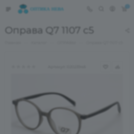
0
Оправа Q7 1107 c5
—
—
—
Главная
Каталог
ОПРАВЫ
Оправа Q7 1107 c5
Артикул:
02023946