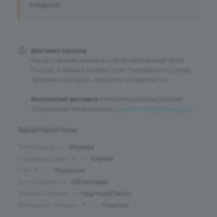
товаров).
Доставка заказов
Мы доставляем заказы в любой населенный пункт
России, а также в города стран Таможенного Союза:
Армению, Беларусь, Казахстан и Кыргызстан.
Бесплатная доставка
и индивидуальные условия
сотрудничества возможны:
узнайте подробнее здесь
.
Характеристики
Тип товара
—
Оправа
Основной цвет
—
Серый
?
Пол
—
Мужские
?
Тип оправы
—
Ободковая
Форма оправы
—
Круглые/Панто
Материал оправы
—
Пластик
?