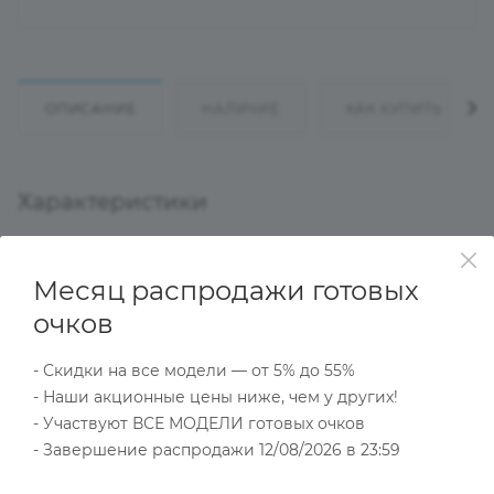
ОПИСАНИЕ
НАЛИЧИЕ
КАК КУПИТЬ
Характеристики
Месяц распродажи готовых
Тип товара
Оправа
очков
?
Основной цвет
- Скидки на все модели — от 5% до 55%
Серый
- Наши акционные цены ниже, чем у других!
?
Пол
- Участвуют ВСЕ МОДЕЛИ готовых очков
Мужские
- Завершение распродажи 12/08/2026 в 23:59
Тип оправы